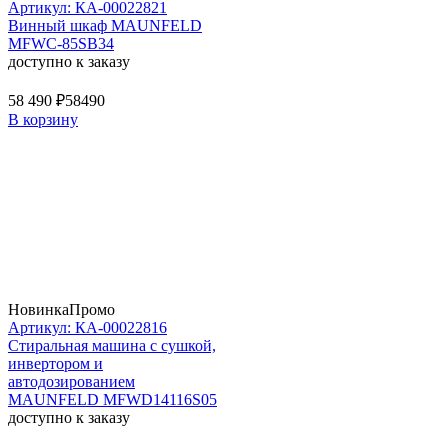
Артикул: КА-00022821
Винный шкаф MAUNFELD
MFWC-85SB34
доступно к заказу
58 490 ₽
58490
В корзину
Новинка
Промо
Артикул: КА-00022816
Стиральная машина c сушкой,
инвертором и
автодозированием
MAUNFELD MFWD14116S05
доступно к заказу