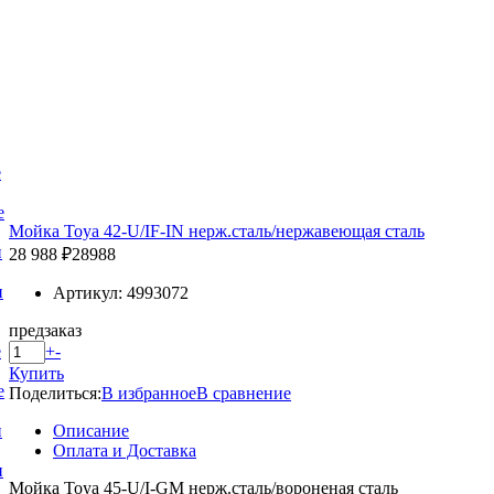
е
е
Мойка Toya 42-U/IF-IN нерж.сталь/нержавеющая сталь
и
28 988 ₽
28988
и
Артикул: 4993072
предзаказ
+
-
е
Купить
е
Поделиться:
В избранное
В сравнение
Описание
и
Оплата и Доставка
и
Мойка Toya 45-U/I-GM нерж.сталь/вороненая сталь