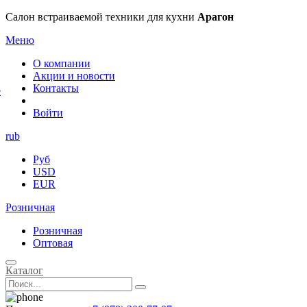
×
Салон встраиваемой техники для кухни
Арагон
Меню
О компании
Акции и новости
Контакты
е
Войти
rub
Руб
USD
EUR
Розничная
Розничная
Оптовая
Каталог