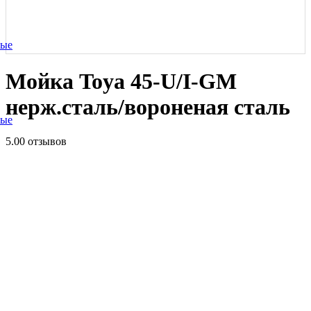
ные
Мойка Toya 45-U/I-GM
нерж.сталь/вороненая сталь
ные
5.0
0 отзывов