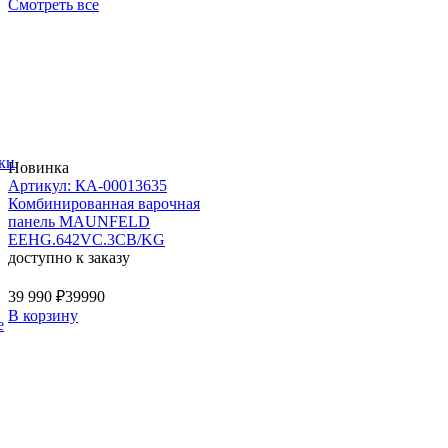
Смотреть все
ки
Новинка
Артикул: КА-00013635
Комбинированная варочная
панель MAUNFELD
EEHG.642VC.3CB/KG
доступно к заказу
39 990 ₽
39990
В корзину
е