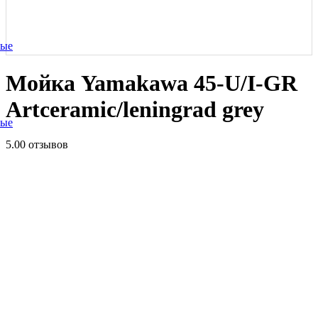
ные
Мойка Yamakawa 45-U/I-GR
Artceramic/leningrad grey
ные
5.0
0 отзывов