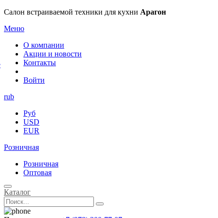
×
Салон встраиваемой техники для кухни
Арагон
Меню
О компании
Акции и новости
Контакты
е
Войти
rub
Руб
USD
EUR
Розничная
Розничная
Оптовая
Каталог