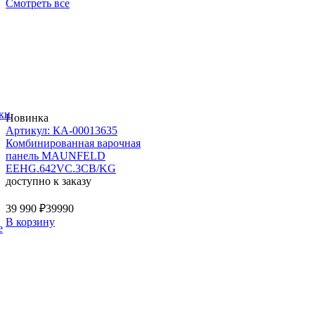
Смотреть все
ки
Новинка
Артикул: КА-00013635
Комбинированная варочная
панель MAUNFELD
EEHG.642VC.3CB/KG
доступно к заказу
39 990 ₽
39990
В корзину
е