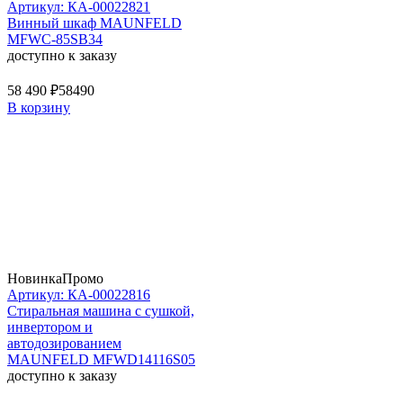
Артикул: КА-00022821
Винный шкаф MAUNFELD
MFWC-85SB34
доступно к заказу
58 490 ₽
58490
В корзину
Новинка
Промо
Артикул: КА-00022816
Стиральная машина c сушкой,
инвертором и
автодозированием
MAUNFELD MFWD14116S05
доступно к заказу