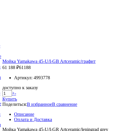
е
е
Мойка Yamakawa 45-U/I-GB Artceramic/графит
и
61 188 ₽
61188
и
Артикул: 4993778
доступно к заказу
+
-
е
Купить
е
Поделиться:
В избранное
В сравнение
Описание
и
Оплата и Доставка
и
Мойка Yamakawa 45-U/I-GR Artceramic/leningrad grey