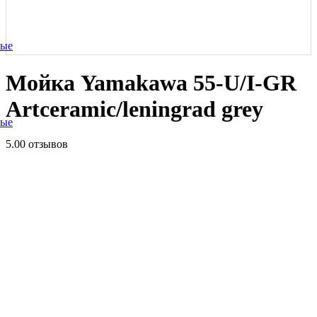
ные
Мойка Yamakawa 55-U/I-GR
Artceramic/leningrad grey
ные
5.0
0 отзывов