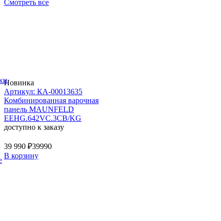
Смотреть все
ки
Новинка
Артикул: КА-00013635
Комбинированная варочная
панель MAUNFELD
EEHG.642VC.3CB/KG
доступно к заказу
39 990 ₽
39990
В корзину
е