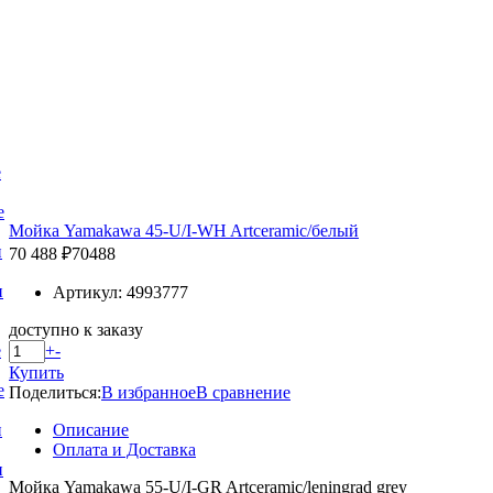
е
е
Мойка Yamakawa 45-U/I-WH Artceramic/белый
и
70 488 ₽
70488
и
Артикул: 4993777
доступно к заказу
+
-
е
Купить
е
Поделиться:
В избранное
В сравнение
Описание
и
Оплата и Доставка
и
Мойка Yamakawa 55-U/I-GR Artceramic/leningrad grey