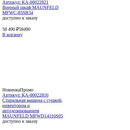
Артикул: КА-00022821
Винный шкаф MAUNFELD
MFWC-85SB34
доступно к заказу
58 490 ₽
58490
В корзину
Новинка
Промо
Артикул: КА-00022816
Стиральная машина c сушкой,
инвертором и
автодозированием
MAUNFELD MFWD14116S05
доступно к заказу