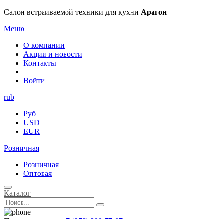
×
Салон встраиваемой техники для кухни
Арагон
Меню
О компании
Акции и новости
Контакты
е
Войти
rub
Руб
USD
EUR
Розничная
Розничная
Оптовая
Каталог