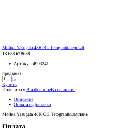
Мойка Yasugata 48R-BL Tetogranit/черный
18 688 ₽
18688
Артикул: 4993241
предзаказ
+
-
Купить
Поделиться:
В избранное
В сравнение
Описание
Оплата и Доставка
Мойка Yasugata 48R-CH Tetogranit/шампань
Оплата