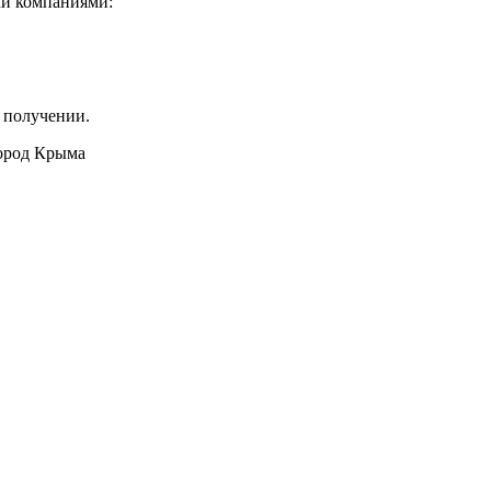
ми компаниями:
 получении.
город Крыма