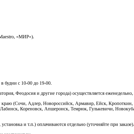
Maestro, «МИР»).
 будни с 10-00 до 19-00.
ория, Феодосия и другие города) осуществляется еженедельно, д
у краю (Сочи, Адлер, Новороссийск, Армавир, Ейск, Кропоткин,
ь-Лабинск, Кореновск, Апшеронск, Темрюк, Гулькевичи, Новоку
установка и т.п.) оплачиваются отдельно (уточняйте при заказе)