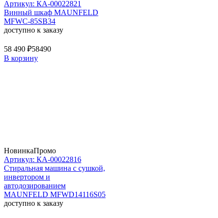
Артикул: КА-00022821
Винный шкаф MAUNFELD
MFWC-85SB34
доступно к заказу
58 490 ₽
58490
В корзину
Новинка
Промо
Артикул: КА-00022816
Стиральная машина c сушкой,
инвертором и
автодозированием
MAUNFELD MFWD14116S05
доступно к заказу