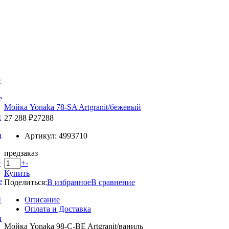
е
е
Мойка Yonaka 78-SA Artgranit/бежевый
и
27 288 ₽
27288
и
Артикул: 4993710
предзаказ
+
-
е
Купить
е
Поделиться:
В избранное
В сравнение
Описание
и
Оплата и Доставка
и
Мойка Yonaka 98-C-BE Artgranit/ваниль