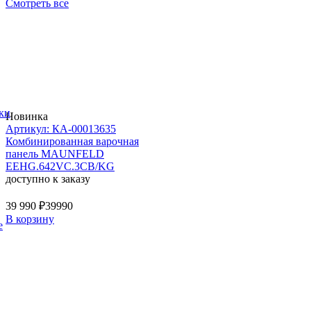
Смотреть все
ки
Новинка
Артикул: КА-00013635
Комбинированная варочная
панель MAUNFELD
EEHG.642VC.3CB/KG
доступно к заказу
39 990 ₽
39990
В корзину
е