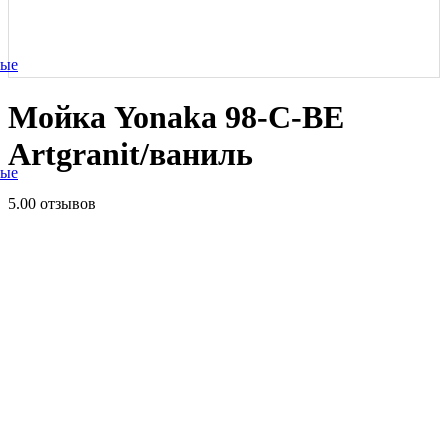
ные
Мойка Yonaka 98-C-BE
Artgranit/ваниль
ные
5.0
0 отзывов