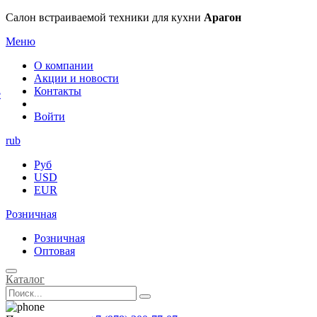
×
Салон встраиваемой техники для кухни
Арагон
Меню
О компании
Акции и новости
Контакты
е
Войти
rub
Руб
USD
EUR
Розничная
Розничная
Оптовая
Каталог