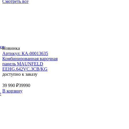
Смотреть все
ки
Новинка
Артикул: КА-00013635
Комбинированная варочная
панель MAUNFELD
EEHG.642VC.3CB/KG
доступно к заказу
39 990 ₽
39990
В корзину
е