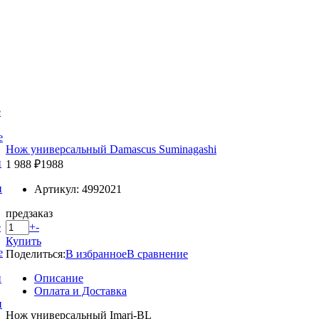
е
е
Нож универсальный Damascus Suminagashi
и
1 988 ₽
1988
и
Артикул: 4992021
предзаказ
+
-
е
Купить
е
Поделиться:
В избранное
В сравнение
Описание
и
Оплата и Доставка
и
Нож универсальный Imari-BL