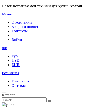
×
Салон встраиваемой техники для кухни
Арагон
Меню
О компании
Акции и новости
Контакты
е
Войти
rub
Руб
USD
EUR
Розничная
Розничная
Оптовая
Каталог