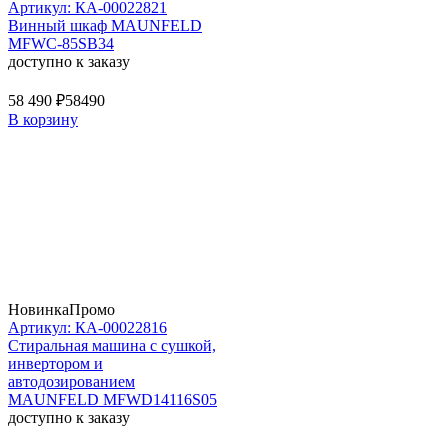
Артикул: КА-00022821
Винный шкаф MAUNFELD
MFWC-85SB34
доступно к заказу
58 490 ₽
58490
В корзину
Новинка
Промо
Артикул: КА-00022816
Стиральная машина c сушкой,
инвертором и
автодозированием
MAUNFELD MFWD14116S05
доступно к заказу