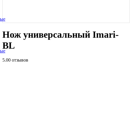
ные
Нож универсальный Imari-
BL
ные
5.0
0 отзывов