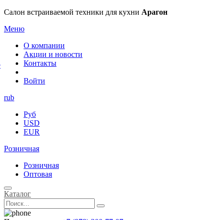
×
Салон встраиваемой техники для кухни
Арагон
Меню
О компании
Акции и новости
Контакты
е
Войти
rub
Руб
USD
EUR
Розничная
Розничная
Оптовая
Каталог