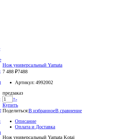
е
е
Нож универсальный Yamata
и
7 488 ₽
7488
и
Артикул: 4992002
предзаказ
+
-
е
Купить
е
Поделиться:
В избранное
В сравнение
Описание
и
Оплата и Доставка
и
Нож универсальный Yamata Kotai