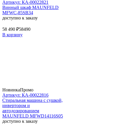
Артикул: КА-00022821
Винный шкаф MAUNFELD
MFWC-85SB34
доступно к заказу
58 490 ₽
58490
В корзину
Новинка
Промо
Артикул: КА-00022816
Стиральная машина c сушкой,
инвертором и
автодозированием
MAUNFELD MFWD14116S05
доступно к заказу