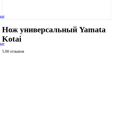
ные
Нож универсальный Yamata
Kotai
ные
5.0
0 отзывов