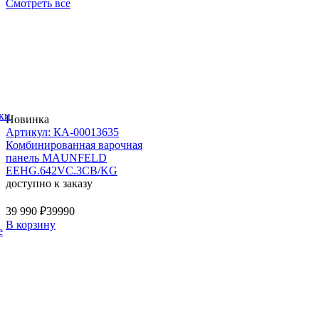
Смотреть все
ки
Новинка
Артикул: КА-00013635
Комбинированная варочная
панель MAUNFELD
EEHG.642VC.3CB/KG
доступно к заказу
39 990 ₽
39990
В корзину
е