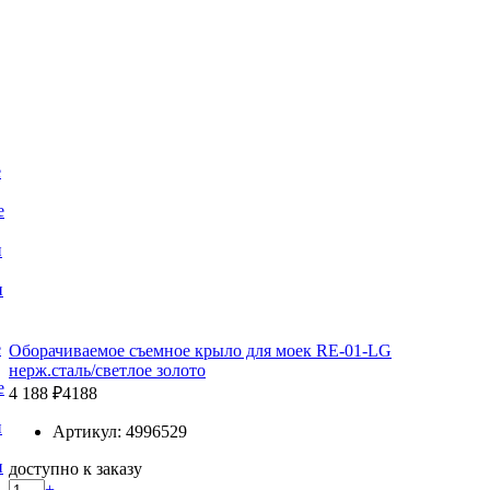
е
е
и
и
е
Оборачиваемое съемное крыло для моек RE-01-LG
нерж.сталь/светлое золото
е
4 188 ₽
4188
и
Артикул: 4996529
и
доступно к заказу
+
-