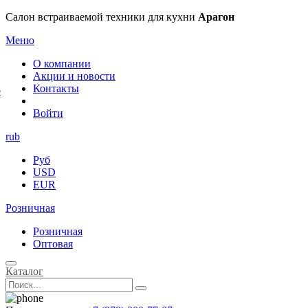
×
Салон встраиваемой техники для кухни
Арагон
Меню
О компании
Акции и новости
Контакты
е
Войти
rub
Руб
USD
EUR
Розничная
Розничная
Оптовая
Каталог