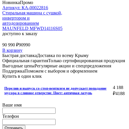
Новинка
Промо
Артикул: КА-00022816
Стиральная машина c сушкой,
инвертором и
автодозированием
MAUNFELD MFWD14116S05
доступно к заказу
90 990 ₽
90990
В корзину
Быстрая доставка
Доставка по всему Крыму
Официальная гарантия
Только сертифицированная продукция
Выгодные цены
Регулярные акции и спецпредложения
Поддержка
Поможем с выбором и оформлением
Купить в один клик
4 188
Перелив и выпуск со стоп-вентилем не допускает попадание
мусора в сливное отверстие. Цвет: античная латунь
₽
4188
Ваше имя
Телефон
Отправить