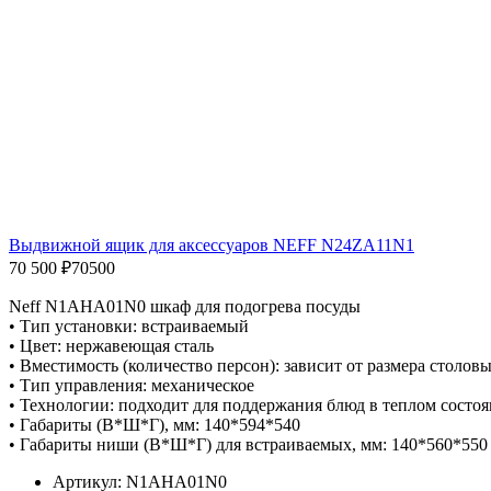
Выдвижной ящик для аксессуаров NEFF N24ZA11N1
70 500 ₽
70500
Neff N1AHA01N0 шкаф для подогрева посуды
• Тип установки: встраиваемый
• Цвет: нержавеющая сталь
• Вместимость (количество персон): зависит от размера столов
• Тип управления: механическое
• Технологии: подходит для поддержания блюд в теплом состо
• Габариты (В*Ш*Г), мм: 140*594*540
• Габариты ниши (В*Ш*Г) для встраиваемых, мм: 140*560*550
Артикул: N1AHA01N0