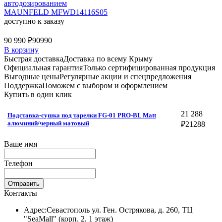
автодозированием
MAUNFELD MFWD14116S05
доступно к заказу
90 990 ₽
90990
В корзину
Быстрая доставка
Доставка по всему Крыму
Официальная гарантия
Только сертифицированная продукция
Выгодные цены
Регулярные акции и спецпредложения
Поддержка
Поможем с выбором и оформлением
Купить в один клик
21 288
Подставка-сушка под тарелки FG-01 PRO-BL Matt
алюминий/черный матовый
₽
21288
Ваше имя
Телефон
Отправить
Контакты
Адрес:
Севастополь ул. Ген. Острякова, д. 260, ТЦ
"SeaMall" (корп. 2, 1 этаж)