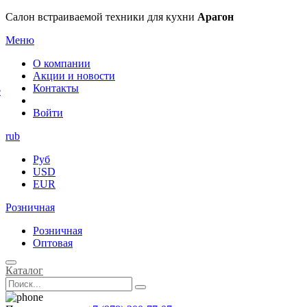
×
Салон встраиваемой техники для кухни
Арагон
Меню
О компании
Акции и новости
Контакты
е
Войти
rub
Руб
USD
EUR
Розничная
Розничная
Оптовая
Каталог