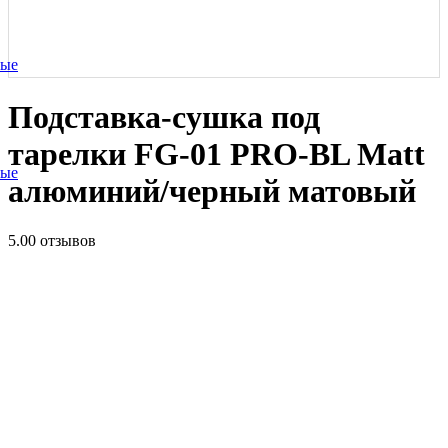
ные
Подставка-сушка под
тарелки FG-01 PRO-BL Matt
ные
алюминий/черный матовый
5.0
0 отзывов