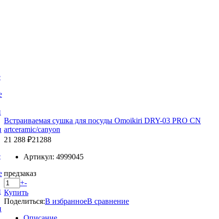
е
е
и
Встраиваемая сушка для посуды Omoikiri DRY-03 PRO CN
artceramic/canyon
и
21 288 ₽
21288
е
Артикул: 4999045
предзаказ
е
+
-
и
Купить
Поделиться:
В избранное
В сравнение
и
Описание