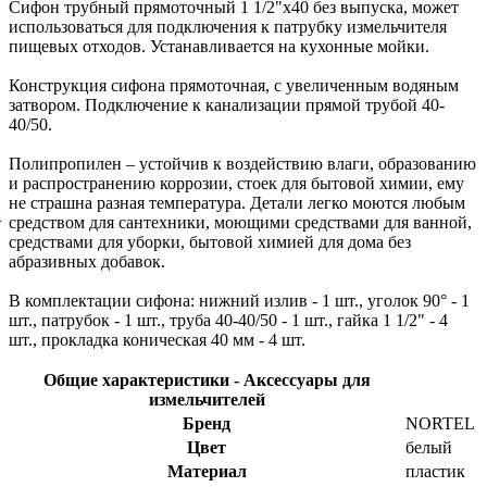
Сифон трубный прямоточный 1 1/2"х40 без выпуска, может
использоваться для подключения к патрубку измельчителя
пищевых отходов. Устанавливается на кухонные мойки.
Конструкция сифона прямоточная, с увеличенным водяным
затвором. Подключение к канализации прямой трубой 40-
40/50.
Полипропилен – устойчив к воздействию влаги, образованию
и распространению коррозии, стоек для бытовой химии, ему
не страшна разная температура. Детали легко моются любым
й
средством для сантехники, моющими средствами для ванной,
средствами для уборки, бытовой химией для дома без
абразивных добавок.
В комплектации сифона: нижний излив - 1 шт., уголок 90° - 1
шт., патрубок - 1 шт., труба 40-40/50 - 1 шт., гайка 1 1/2" - 4
шт., прокладка коническая 40 мм - 4 шт.
Общие характеристики - Аксессуары для
измельчителей
Бренд
NORTEL
Цвет
белый
Материал
пластик