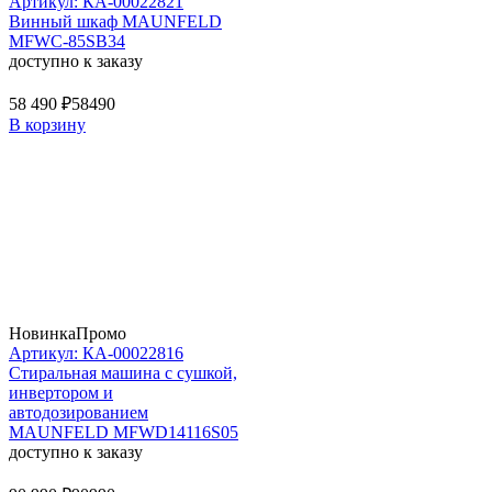
Артикул: КА-00022821
Винный шкаф MAUNFELD
MFWC-85SB34
доступно к заказу
58 490 ₽
58490
В корзину
Новинка
Промо
Артикул: КА-00022816
Стиральная машина c сушкой,
инвертором и
автодозированием
MAUNFELD MFWD14116S05
доступно к заказу