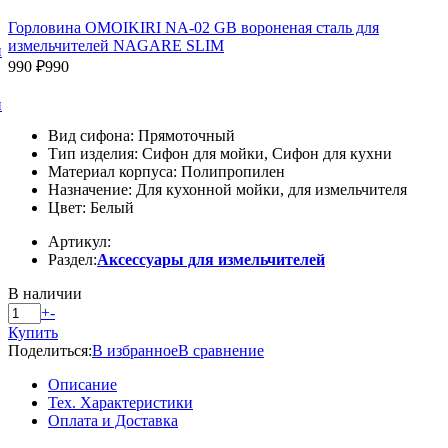
Горловина OMOIKIRI NA-02 GB вороненая сталь для
измельчителей NAGARE SLIM
и
990 ₽
990
и
Вид сифона: Прямоточный
Тип изделия: Сифон для мойки, Сифон для кухни
Материал корпуса: Полипропилен
Назначение: Для кухонной мойки, для измельчителя
Цвет: Белый
Артикул:
Раздел:
Аксессуары для измельчителей
В наличии
+
-
Купить
Поделиться:
В избранное
В сравнение
Описание
Тех. Характеристики
Оплата и Доставка