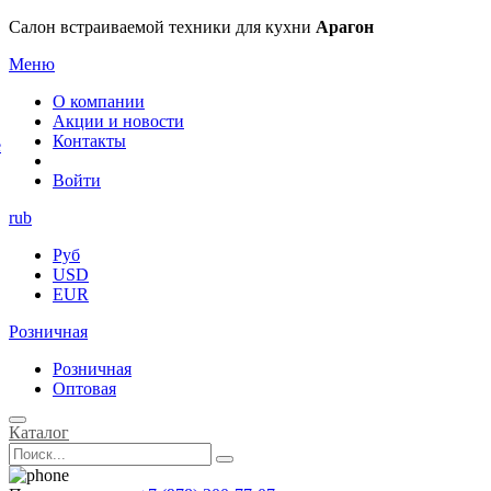
×
Салон встраиваемой техники для кухни
Арагон
Меню
О компании
Акции и новости
Контакты
е
Войти
rub
Руб
USD
EUR
Розничная
Розничная
Оптовая
Каталог