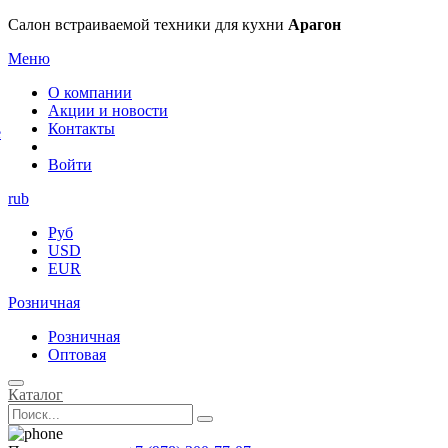
×
Салон встраиваемой техники для кухни
Арагон
Меню
О компании
Акции и новости
Контакты
е
Войти
rub
Руб
USD
EUR
Розничная
Розничная
Оптовая
Каталог