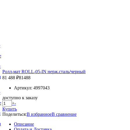
е
е
и
Ролл-мат ROLL-05-IN нерж.сталь/черный
и
81 488 ₽
81488
Артикул: 4997043
е
доступно к заказу
е
+
-
Купить
и
Поделиться:
В избранное
В сравнение
и
Описание
Оплата и Доставка