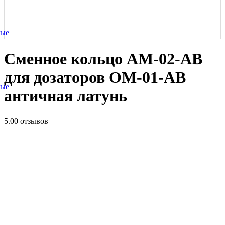
ные
Сменное кольцо AM-02-AB
для дозаторов OM-01-AB
ные
античная латунь
5.0
0 отзывов