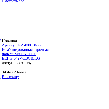
Смотреть все
ки
Новинка
Артикул: КА-00013635
Комбинированная варочная
панель MAUNFELD
EEHG.642VC.3CB/KG
доступно к заказу
39 990 ₽
39990
В корзину
е