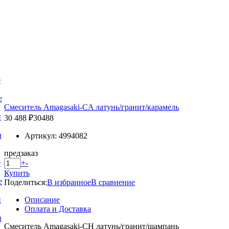
е
е
Смеситель Amagasaki-CA латунь/гранит/карамель
и
30 488 ₽
30488
и
Артикул: 4994082
предзаказ
+
-
е
Купить
е
Поделиться:
В избранное
В сравнение
Описание
и
Оплата и Доставка
и
Смеситель Amagasaki-CH латунь/гранит/шампань