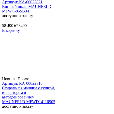
Артикул: КА-00022821
Винный шкаф MAUNFELD
MFWC-85SB34
доступно к заказу
58 490 ₽
58490
В корзину
Новинка
Промо
Артикул: КА-00022816
Стиральная машина c сушкой,
инвертором и
автодозированием
MAUNFELD MFWD14116S05
доступно к заказу