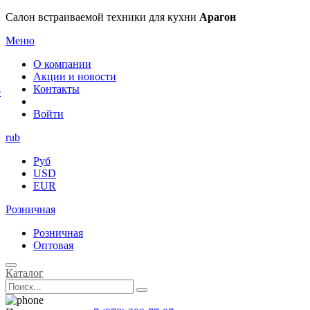
×
Салон встраиваемой техники для кухни
Арагон
Меню
О компании
Акции и новости
Контакты
е
Войти
rub
Руб
USD
EUR
Розничная
Розничная
Оптовая
Каталог