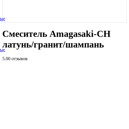
ные
Смеситель Amagasaki-CH
латунь/гранит/шампань
ные
5.0
0 отзывов