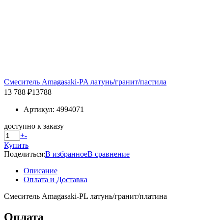
Смеситель Amagasaki-PA латунь/гранит/пастила
13 788 ₽
13788
Артикул: 4994071
доступно к заказу
+
-
Купить
Поделиться:
В избранное
В сравнение
Описание
Оплата и Доставка
Смеситель Amagasaki-PL латунь/гранит/платина
Оплата