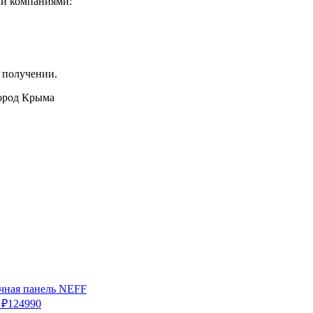
ми компаниями:
 получении.
город Крыма
чная панель NEFF
 ₽
124990