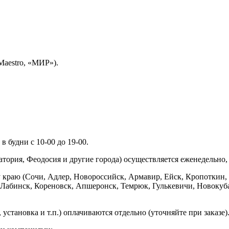
Maestro, «МИР»).
 будни с 10-00 до 19-00.
ория, Феодосия и другие города) осуществляется еженедельно, д
у краю (Сочи, Адлер, Новороссийск, Армавир, Ейск, Кропоткин,
ь-Лабинск, Кореновск, Апшеронск, Темрюк, Гулькевичи, Новоку
установка и т.п.) оплачиваются отдельно (уточняйте при заказе)