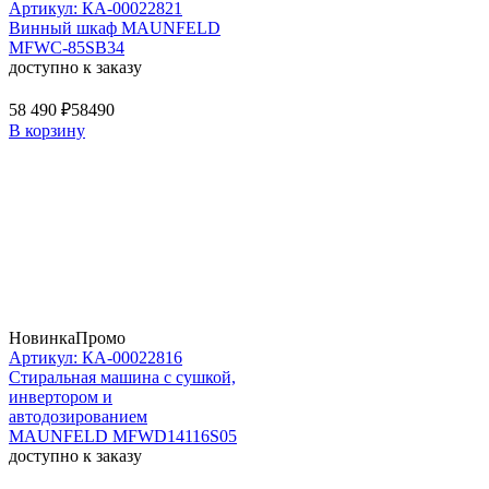
Артикул: КА-00022821
Винный шкаф MAUNFELD
MFWC-85SB34
доступно к заказу
58 490 ₽
58490
В корзину
Новинка
Промо
Артикул: КА-00022816
Стиральная машина c сушкой,
инвертором и
автодозированием
MAUNFELD MFWD14116S05
доступно к заказу