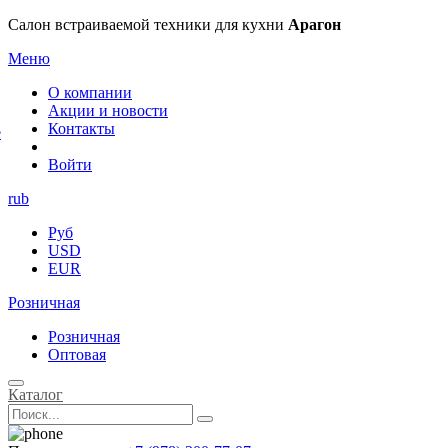
×
Салон встраиваемой техники для кухни
Арагон
Меню
О компании
Акции и новости
Контакты
е
Войти
rub
Руб
USD
EUR
Розничная
Розничная
Оптовая
Каталог