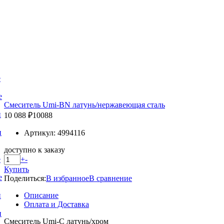
е
е
Смеситель Umi-BN латунь/нержавеющая сталь
и
10 088 ₽
10088
и
Артикул: 4994116
доступно к заказу
+
-
е
Купить
е
Поделиться:
В избранное
В сравнение
Описание
и
Оплата и Доставка
и
Смеситель Umi-C латунь/хром