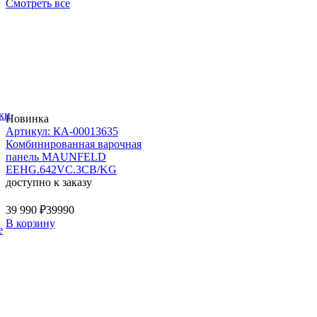
Смотреть все
ки
Новинка
Артикул: КА-00013635
Комбинированная варочная
панель MAUNFELD
EEHG.642VC.3CB/KG
доступно к заказу
39 990 ₽
39990
В корзину
е