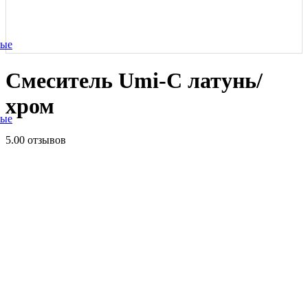
ные
Смеситель Umi-C латунь/
хром
ные
5.0
0 отзывов