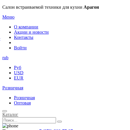
×
Салон встраиваемой техники для кухни
Арагон
Меню
О компании
Акции и новости
Контакты
е
Войти
rub
Руб
USD
EUR
Розничная
Розничная
Оптовая
Каталог