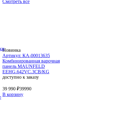
Смотреть все
ки
Новинка
Артикул: КА-00013635
Комбинированная варочная
панель MAUNFELD
EEHG.642VC.3CB/KG
доступно к заказу
39 990 ₽
39990
В корзину
е