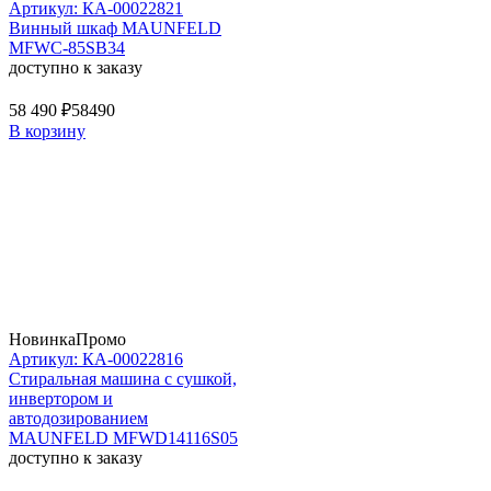
Артикул: КА-00022821
Винный шкаф MAUNFELD
MFWC-85SB34
доступно к заказу
58 490 ₽
58490
В корзину
Новинка
Промо
Артикул: КА-00022816
Стиральная машина c сушкой,
инвертором и
автодозированием
MAUNFELD MFWD14116S05
доступно к заказу