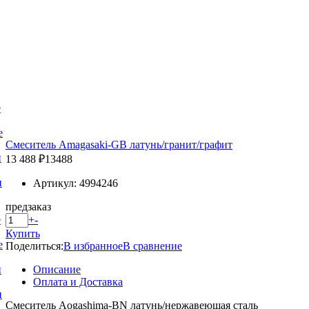
е
е
Смеситель Amagasaki-GB латунь/гранит/графит
и
13 488 ₽
13488
и
Артикул: 4994246
предзаказ
+
-
е
Купить
е
Поделиться:
В избранное
В сравнение
Описание
и
Оплата и Доставка
и
Смеситель Aogashima-BN латунь/нержавеющая сталь