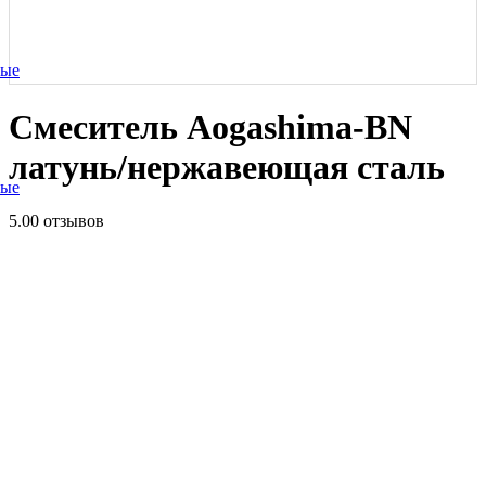
ные
Смеситель Aogashima-BN
латунь/нержавеющая сталь
ные
5.0
0 отзывов