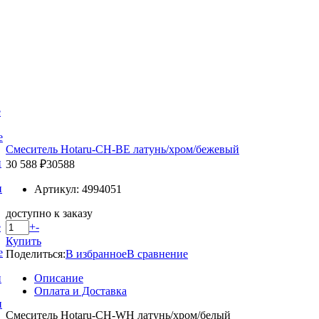
е
е
Смеситель Hotaru-CH-BE латунь/хром/бежевый
и
30 588 ₽
30588
и
Артикул: 4994051
доступно к заказу
+
-
е
Купить
е
Поделиться:
В избранное
В сравнение
Описание
и
Оплата и Доставка
и
Смеситель Hotaru-CH-WH латунь/хром/белый