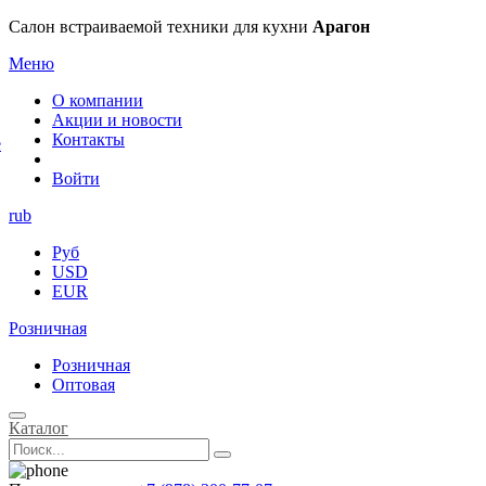
×
Салон встраиваемой техники для кухни
Арагон
Меню
О компании
Акции и новости
Контакты
е
Войти
rub
Руб
USD
EUR
Розничная
Розничная
Оптовая
Каталог