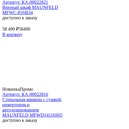
Артикул: КА-00022821
Винный шкаф MAUNFELD
MFWC-85SB34
доступно к заказу
58 490 ₽
58490
В корзину
Новинка
Промо
Артикул: КА-00022816
Стиральная машина c сушкой,
инвертором и
автодозированием
MAUNFELD MFWD14116S05
доступно к заказу