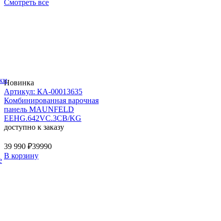
Смотреть все
ки
Новинка
Артикул: КА-00013635
Комбинированная варочная
панель MAUNFELD
EEHG.642VC.3CB/KG
доступно к заказу
39 990 ₽
39990
В корзину
е