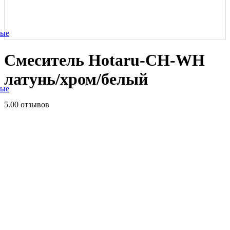
ные
Смеситель Hotaru-CH-WH
латунь/хром/белый
ные
5.0
0 отзывов