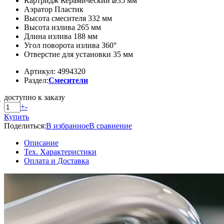
Картридж Керамический ⌀35 мм
Аэратор Пластик
Высота смесителя 332 мм
Высота излива 265 мм
Длина излива 188 мм
Угол поворота излива 360°
Отверстие для установки 35 мм
Артикул: 4994320
Раздел:
Смесители
доступно к заказу
й
+
-
Купить
Поделиться:
В избранное
В сравнение
Описание
Тех. Характеристики
Оплата и Доставка