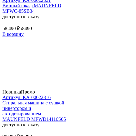
Артикул: КА-00022821
Винный шкаф MAUNFELD
MFWC-85SB34
доступно к заказу
58 490 ₽
58490
В корзину
Новинка
Промо
Артикул: КА-00022816
Стиральная машина c сушкой,
инвертором и
автодозированием
MAUNFELD MFWD14116S05
доступно к заказу