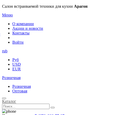
×
Салон встраиваемой техники для кухни
Арагон
Меню
О компании
Акции и новости
Контакты
е
Войти
rub
Руб
USD
EUR
Розничная
Розничная
Оптовая
Каталог