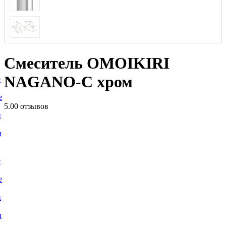
Смеситель OMOIKIRI
NAGANO-C хром
е
е
5.0
0 отзывов
и
и
е
е
и
и