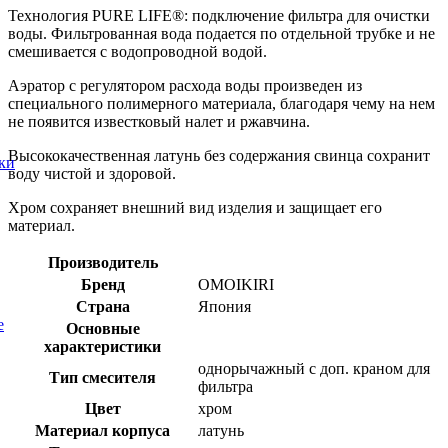
Технология PURE LIFE®: подключение фильтра для очистки
воды. Фильтрованная вода подается по отдельной трубке и не
смешивается с водопроводной водой.
Аэратор с регулятором расхода воды произведен из
специального полимерного материала, благодаря чему на нем
не появится известковый налет и ржавчина.
Высококачественная латунь без содержания свинца сохранит
ки
воду чистой и здоровой.
Хром сохраняет внешний вид изделия и защищает его
материал.
Производитель
Бренд
OMOIKIRI
Страна
Япония
е
Основные
характеристики
однорычажный с доп. краном для
Тип смесителя
фильтра
Цвет
хром
Материал корпуса
латунь