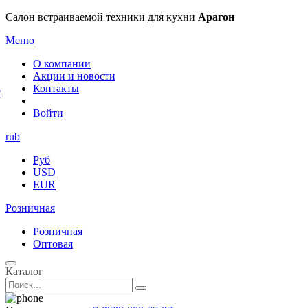
×
Салон встраиваемой техники для кухни
Арагон
Меню
О компании
Акции и новости
Контакты
е
Войти
rub
Руб
USD
EUR
Розничная
Розничная
Оптовая
Каталог