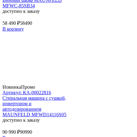
Винный шкаф MAUNFELD
MFWC-85SB34
доступно к заказу
58 490 ₽
58490
В корзину
Новинка
Промо
Артикул: КА-00022816
Стиральная машина c сушкой,
инвертором и
автодозированием
MAUNFELD MFWD14116S05
доступно к заказу
90 990 ₽
90990