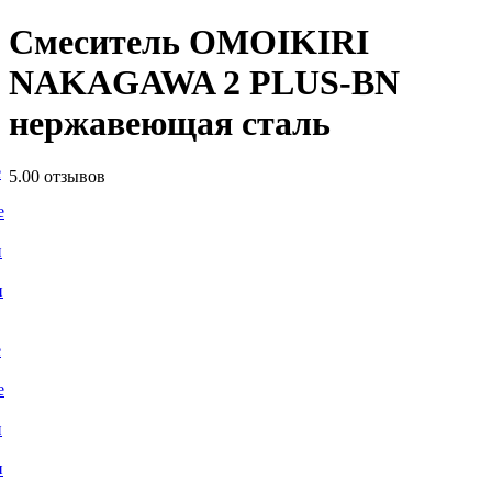
Смеситель OMOIKIRI
NAKAGAWA 2 PLUS-BN
нержавеющая сталь
е
5.0
0 отзывов
е
и
и
е
е
и
и