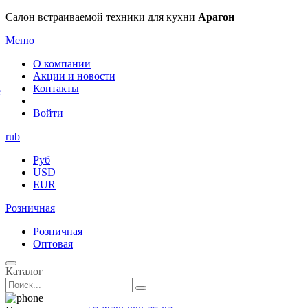
×
Салон встраиваемой техники для кухни
Арагон
Меню
О компании
Акции и новости
Контакты
е
Войти
rub
Руб
USD
EUR
Розничная
Розничная
Оптовая
Каталог