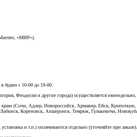
Maestro, «МИР»).
 будни с 10-00 до 19-00.
ория, Феодосия и другие города) осуществляется еженедельно, д
у краю (Сочи, Адлер, Новороссийск, Армавир, Ейск, Кропоткин,
ь-Лабинск, Кореновск, Апшеронск, Темрюк, Гулькевичи, Новоку
установка и т.п.) оплачиваются отдельно (уточняйте при заказе)