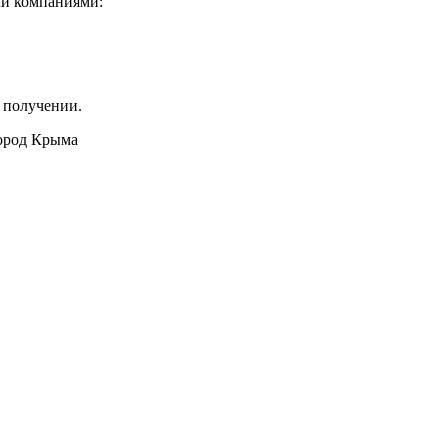
ми компаниями:
 получении.
город Крыма