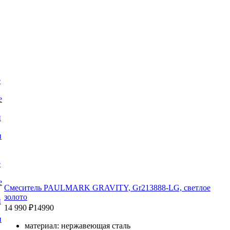
е
е
и
и
е
е
Смеситель PAULMARK GRAVITY, Gr213888-LG, светлое
золото
и
14 990 ₽
14990
и
материал: нержавеющая сталь