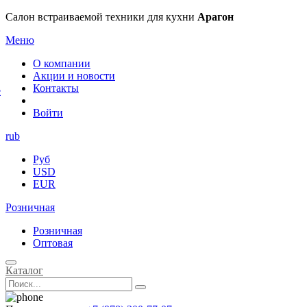
×
Салон встраиваемой техники для кухни
Арагон
Меню
О компании
Акции и новости
Контакты
е
Войти
rub
Руб
USD
EUR
Розничная
Розничная
Оптовая
Каталог