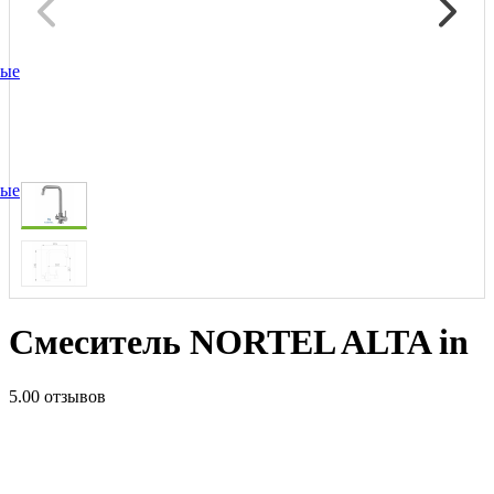
ные
ные
Смеситель NORTEL ALTA in
5.0
0 отзывов