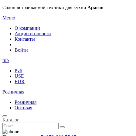
×
Салон встраиваемой техники для кухни
Арагон
Меню
О компании
Акции и новости
Контакты
е
Войти
rub
Руб
USD
EUR
Розничная
Розничная
Оптовая
Каталог