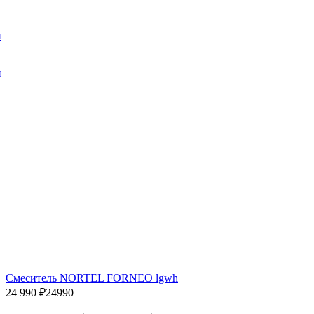
и
и
Смеситель NORTEL FORNEO lgwh
24 990 ₽
24990