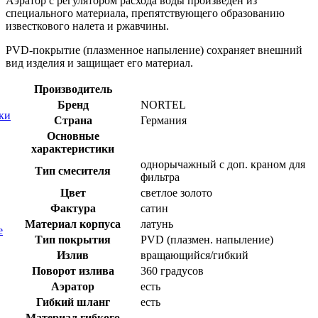
Аэратор с регулятором расхода воды произведен из
специального материала, препятствующего образованию
известкового налета и ржавчины.
PVD-покрытие (плазменное напыление) сохраняет внешний
вид изделия и защищает его материал.
Производитель
Бренд
NORTEL
ки
Страна
Германия
Основные
характеристики
однорычажный с доп. краном для
Тип смесителя
фильтра
Цвет
светлое золото
Фактура
сатин
Материал корпуса
латунь
е
Тип покрытия
PVD (плазмен. напыление)
Излив
вращающийся/гибкий
Поворот излива
360 градусов
Аэратор
есть
Гибкий шланг
есть
Материал гибкого