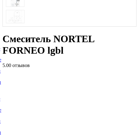
Смеситель NORTEL
FORNEO lgbl
е
е
5.0
0 отзывов
и
и
е
е
и
и