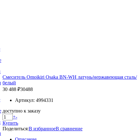
е
е
и
Смеситель Omoikiri Osaka BN-WH латунь/нержавеющая сталь/
белый
и
30 488 ₽
30488
е
Артикул: 4994331
доступно к заказу
е
+
-
и
Купить
Поделиться:
В избранное
В сравнение
и
Описание