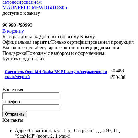
автодозированием
MAUNFELD MFWD14116S05
доступно к заказу
90 990 ₽
90990
В корзину
Быстрая доставка
Доставка по всему Крыму
Официальная гарантия
Только сертифицированная продукция
Выгодные цены
Регулярные акции и спецпредложения
Поддержка
Поможем с выбором и оформлением
Купить в один клик
30 488
Смеситель Omoikiri Osaka BN-BL латунь/нержавеющая
сталь/черный
₽
30488
Ваше имя
Телефон
Отправить
Контакты
Адрес:
Севастополь ул. Ген. Острякова, д. 260, ТЦ
"SeaMall" (корп. 2, 1 этаж)