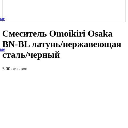
ные
Смеситель Omoikiri Osaka
BN-BL латунь/нержавеющая
ные
сталь/черный
5.0
0 отзывов