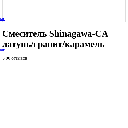
ные
Смеситель Shinagawa-CA
латунь/гранит/карамель
ные
5.0
0 отзывов