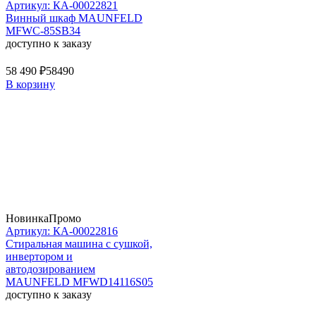
Артикул: КА-00022821
Винный шкаф MAUNFELD
MFWC-85SB34
доступно к заказу
58 490 ₽
58490
В корзину
Новинка
Промо
Артикул: КА-00022816
Стиральная машина c сушкой,
инвертором и
автодозированием
MAUNFELD MFWD14116S05
доступно к заказу