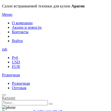
×
Салон встраиваемой техники для кухни
Арагон
Меню
О компании
Акции и новости
Контакты
е
Войти
rub
Руб
USD
EUR
Розничная
Розничная
Оптовая
Каталог