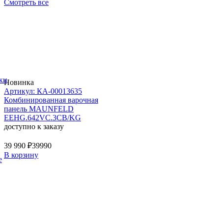
Смотреть все
ки
Новинка
Артикул: КА-00013635
Комбинированная варочная
панель MAUNFELD
EEHG.642VC.3CB/KG
доступно к заказу
39 990 ₽
39990
В корзину
е