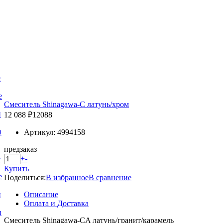
е
е
Смеситель Shinagawa-C латунь/хром
и
12 088 ₽
12088
и
Артикул: 4994158
предзаказ
+
-
е
Купить
е
Поделиться:
В избранное
В сравнение
Описание
и
Оплата и Доставка
и
Смеситель Shinagawa-CA латунь/гранит/карамель