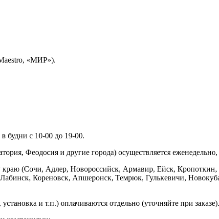
Maestro, «МИР»).
 будни с 10-00 до 19-00.
ория, Феодосия и другие города) осуществляется еженедельно, д
у краю (Сочи, Адлер, Новороссийск, Армавир, Ейск, Кропоткин,
ь-Лабинск, Кореновск, Апшеронск, Темрюк, Гулькевичи, Новоку
установка и т.п.) оплачиваются отдельно (уточняйте при заказе)