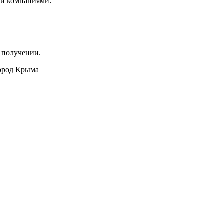
ми компаниями:
 получении.
город Крыма