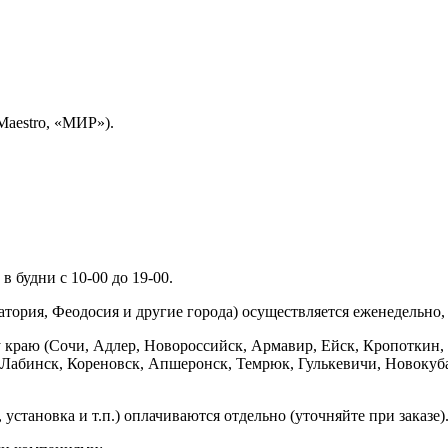
Maestro, «МИР»).
 будни с 10-00 до 19-00.
ория, Феодосия и другие города) осуществляется еженедельно, д
у краю (Сочи, Адлер, Новороссийск, Армавир, Ейск, Кропоткин,
ь-Лабинск, Кореновск, Апшеронск, Темрюк, Гулькевичи, Новоку
установка и т.п.) оплачиваются отдельно (уточняйте при заказе)