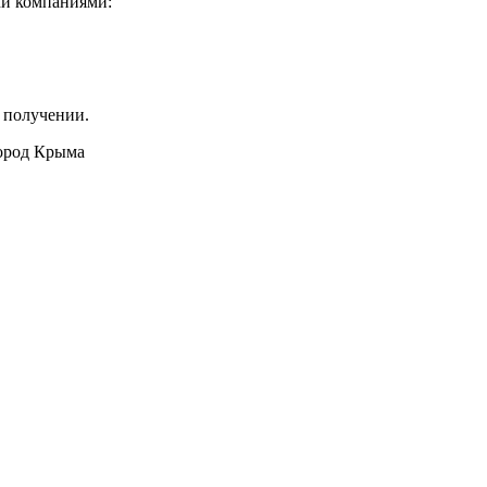
ми компаниями:
 получении.
город Крыма