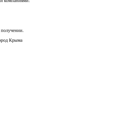
ми компаниями:
 получении.
город Крыма