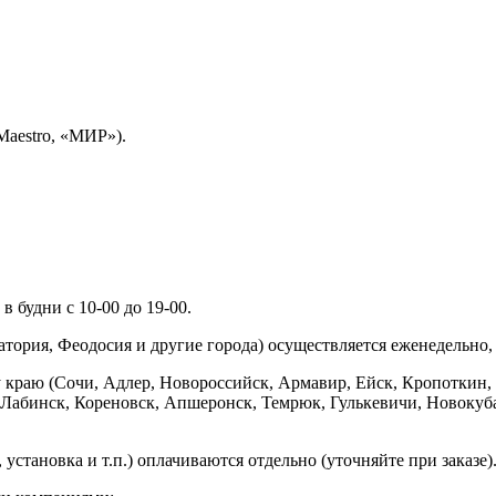
Maestro, «МИР»).
 будни с 10-00 до 19-00.
ория, Феодосия и другие города) осуществляется еженедельно, д
у краю (Сочи, Адлер, Новороссийск, Армавир, Ейск, Кропоткин,
ь-Лабинск, Кореновск, Апшеронск, Темрюк, Гулькевичи, Новоку
установка и т.п.) оплачиваются отдельно (уточняйте при заказе)