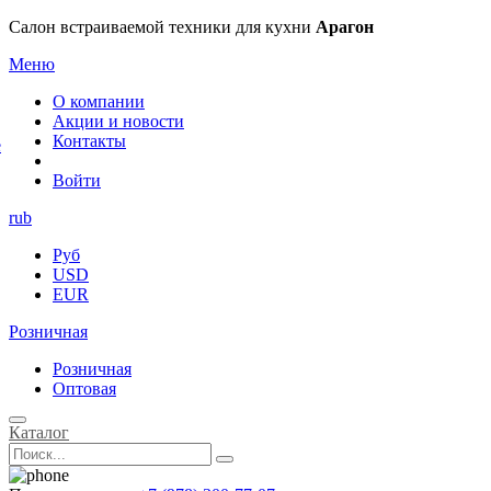
×
Салон встраиваемой техники для кухни
Арагон
Меню
О компании
Акции и новости
Контакты
е
Войти
rub
Руб
USD
EUR
Розничная
Розничная
Оптовая
Каталог