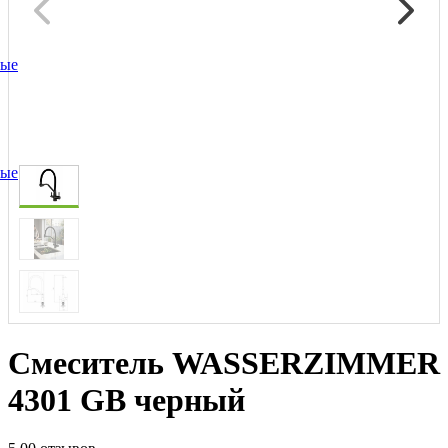
ные
ные
Смеситель WASSERZIMMER
4301 GB черный