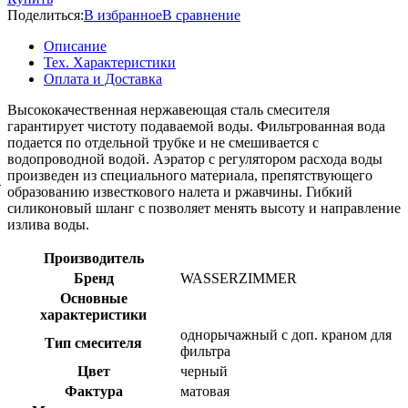
Поделиться:
В избранное
В сравнение
Описание
Тех. Характеристики
Оплата и Доставка
Высококачественная нержавеющая сталь смесителя
гарантирует чистоту подаваемой воды. Фильтрованная вода
подается по отдельной трубке и не смешивается с
водопроводной водой. Аэратор с регулятором расхода воды
произведен из специального материала, препятствующего
й
образованию известкового налета и ржавчины. Гибкий
силиконовый шланг с позволяет менять высоту и направление
излива воды.
Производитель
Бренд
WASSERZIMMER
Основные
характеристики
однорычажный с доп. краном для
Тип смесителя
фильтра
Цвет
черный
Фактура
матовая