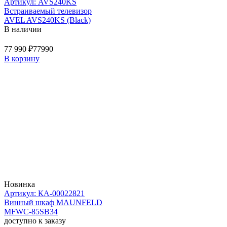
Артикул: AVS240KS
Встраиваемый телевизор
AVEL AVS240KS (Black)
В наличии
77 990 ₽
77990
В корзину
Новинка
Артикул: КА-00022821
Винный шкаф MAUNFELD
MFWC-85SB34
доступно к заказу