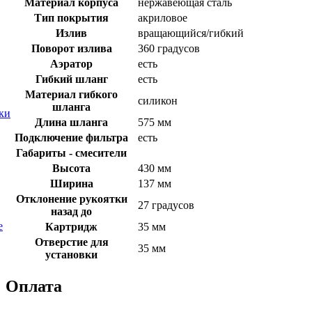
Материал корпуса
нержавеющая сталь
Тип покрытия
акриловое
Излив
вращающийся/гибкий
Поворот излива
360 градусов
Аэратор
есть
Гибкий шланг
есть
Материал гибкого
силикон
шланга
ки
Длина шланга
575 мм
Подключение фильтра
есть
Габариты - смесители
Высота
430 мм
Ширина
137 мм
Отклонение рукоятки
27 градусов
назад до
е
Картридж
35 мм
Отверстие для
35 мм
установки
Оплата