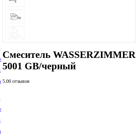
е
Смеситель WASSERZIMMER
е
5001 GB/черный
и
5.0
0 отзывов
и
е
е
и
и