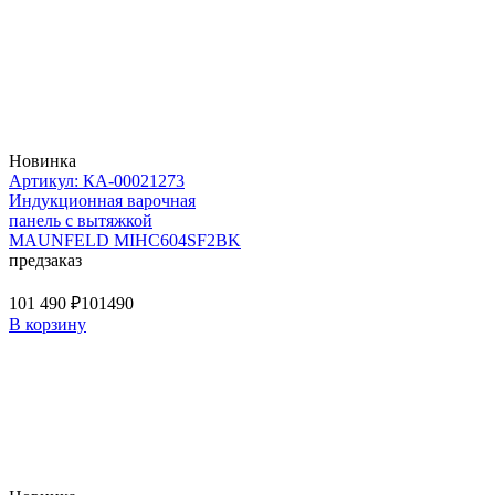
Новинка
Артикул: КА-00021273
Индукционная варочная
панель с вытяжкой
MAUNFELD MIHC604SF2BK
предзаказ
101 490 ₽
101490
В корзину