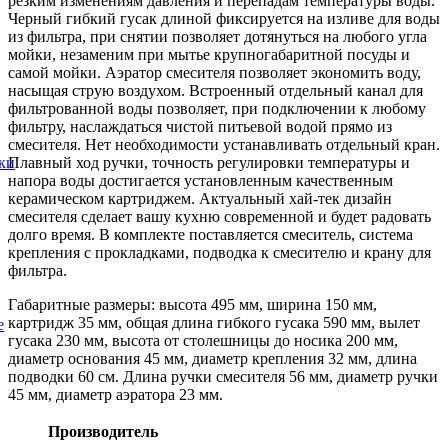
резким изменениям давления и перепадам температуры воды.
Черный гибкий гусак длиной фиксируется на изливе для воды
из фильтра, при снятии позволяет дотянуться на любого угла
мойки, незаменим при мытье крупногабаритной посуды и
самой мойки. Аэратор смесителя позволяет экономить воду,
насыщая струю воздухом. Встроенный отдельный канал для
фильтрованной воды позволяет, при подключении к любому
фильтру, наслаждаться чистой питьевой водой прямо из
смесителя. Нет необходимости устанавливать отдельный кран.
Плавный ход ручки, точность регулировки температуры и
ки
напора воды достигается установленным качественным
керамическом картриджем. Актуальный хай-тек дизайн
смесителя сделает вашу кухню современной и будет радовать
долго время. В комплекте поставляется смеситель, система
крепления с прокладками, подводка к смесителю и крану для
фильтра.
Габаритные размеры: высота 495 мм, ширина 150 мм,
картридж 35 мм, общая длина гибкого гусака 590 мм, вылет
е
гусака 230 мм, высота от столешницы до носика 200 мм,
диаметр основания 45 мм, диаметр крепления 32 мм, длина
подводки 60 см. Длина ручки смесителя 56 мм, диаметр ручки
45 мм, диаметр аэратора 23 мм.
Производитель