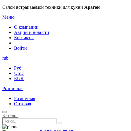
×
Салон встраиваемой техники для кухни
Арагон
Меню
О компании
Акции и новости
Контакты
е
Войти
rub
Руб
USD
EUR
Розничная
Розничная
Оптовая
Каталог