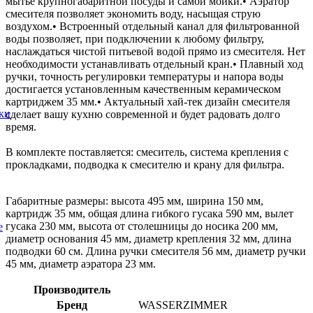
мытье крупногабаритной посуды и самой мойки.• Аэратор
смесителя позволяет экономить воду, насыщая струю
воздухом.• Встроенный отдельный канал для фильтрованной
воды позволяет, при подключении к любому фильтру,
наслаждаться чистой питьевой водой прямо из смесителя. Нет
необходимости устанавливать отдельный кран.• Плавный ход
ручки, точность регулировки температуры и напора воды
достигается установленным качественным керамическом
картриджем 35 мм.• Актуальный хай-тек дизайн смесителя
ки
сделает вашу кухню современной и будет радовать долго
время.
В комплекте поставляется: смеситель, система крепления с
прокладками, подводка к смесителю и крану для фильтра.
Габаритные размеры: высота 495 мм, ширина 150 мм,
картридж 35 мм, общая длина гибкого гусака 590 мм, вылет
гусака 230 мм, высота от столешницы до носика 200 мм,
е
диаметр основания 45 мм, диаметр крепления 32 мм, длина
подводки 60 см. Длина ручки смесителя 56 мм, диаметр ручки
45 мм, диаметр аэратора 23 мм.
Производитель
Бренд
WASSERZIMMER