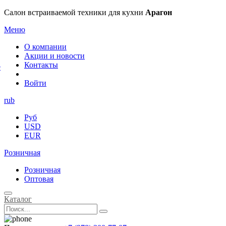
×
Салон встраиваемой техники для кухни
Арагон
Меню
О компании
Акции и новости
Контакты
е
Войти
rub
Руб
USD
EUR
Розничная
Розничная
Оптовая
Каталог