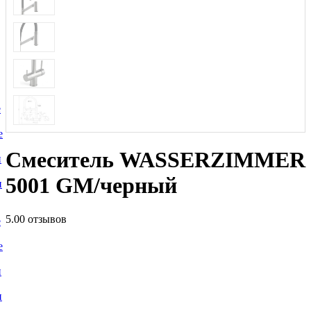
е
е
Смеситель WASSERZIMMER
и
5001 GM/черный
и
5.0
0 отзывов
е
е
и
и