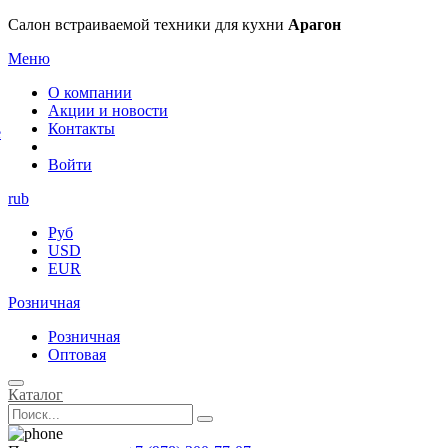
×
Салон встраиваемой техники для кухни
Арагон
Меню
О компании
Акции и новости
Контакты
е
Войти
rub
Руб
USD
EUR
Розничная
Розничная
Оптовая
Каталог