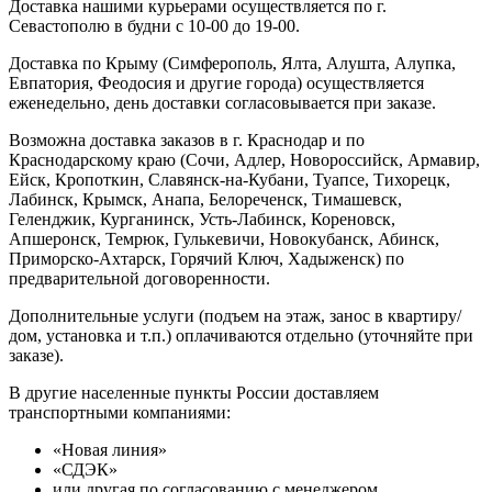
Доставка нашими курьерами осуществляется по г.
Севастополю в будни с 10-00 до 19-00.
Доставка по Крыму (Симферополь, Ялта, Алушта, Алупка,
Евпатория, Феодосия и другие города) осуществляется
еженедельно, день доставки согласовывается при заказе.
Возможна доставка заказов в г. Краснодар и по
Краснодарскому краю (Сочи, Адлер, Новороссийск, Армавир,
Ейск, Кропоткин, Славянск-на-Кубани, Туапсе, Тихорецк,
Лабинск, Крымск, Анапа, Белореченск, Тимашевск,
Геленджик, Курганинск, Усть-Лабинск, Кореновск,
Апшеронск, Темрюк, Гулькевичи, Новокубанск, Абинск,
Приморско-Ахтарск, Горячий Ключ, Хадыженск) по
предварительной договоренности.
Дополнительные услуги (подъем на этаж, занос в квартиру/
дом, установка и т.п.) оплачиваются отдельно (уточняйте при
заказе).
В другие населенные пункты России доставляем
транспортными компаниями:
«Новая линия»
«СДЭК»
или другая по согласованию с менеджером