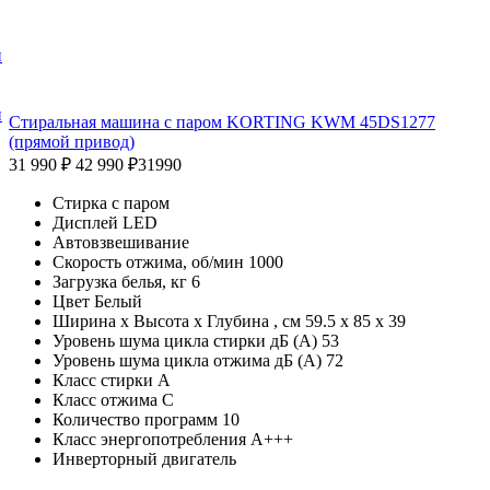
и
и
Cтиральная машина с паром KORTING KWM 45DS1277
(прямой привод)
31 990 ₽
42 990 ₽
31990
Стирка с паром
Дисплей LED
Автовзвешивание
Скорость отжима, об/мин 1000
Загрузка белья, кг 6
Цвет Белый
Ширина х Высота х Глубина , см 59.5 x 85 x 39
Уровень шума цикла стирки дБ (А) 53
Уровень шума цикла отжима дБ (А) 72
Класс стирки A
Класс отжима C
Количество программ 10
Класс энергопотребления A+++
Инверторный двигатель