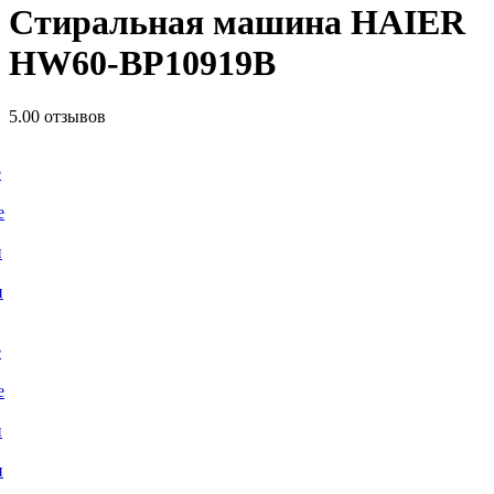
Стиральная машина HAIER
HW60-BP10919B
5.0
0 отзывов
е
е
и
и
е
е
и
и