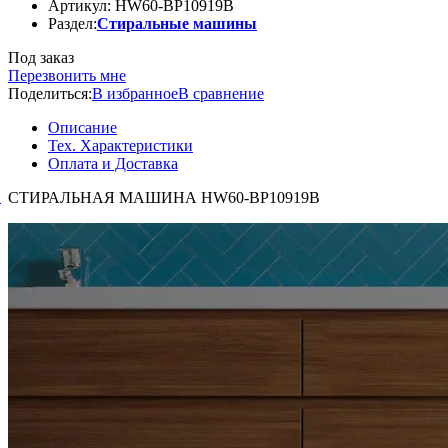
Артикул: HW60-BP10919B
Раздел:
Стиральные машины
Под заказ
Перезвонить мне
Поделиться:
В избранное
В сравнение
Описание
Тех. Характеристики
Оплата и Доставка
й
СТИРАЛЬНАЯ МАШИНА HW60-BP10919B