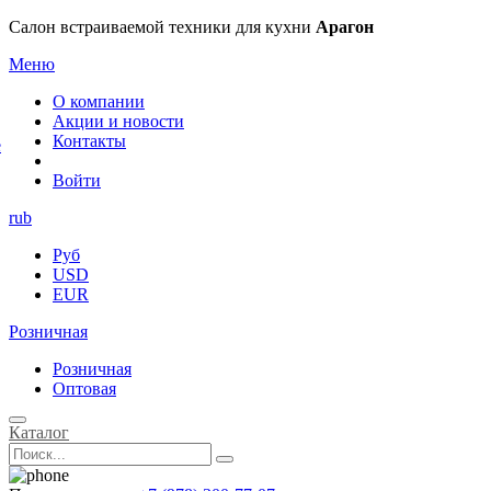
×
Салон встраиваемой техники для кухни
Арагон
Меню
О компании
Акции и новости
Контакты
е
Войти
rub
Руб
USD
EUR
Розничная
Розничная
Оптовая
Каталог