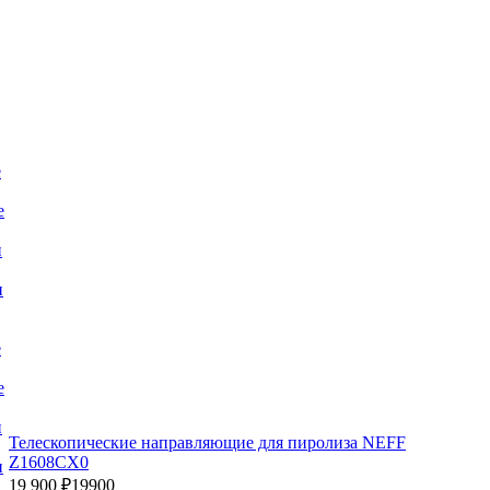
е
е
и
и
е
е
и
Телескопические направляющие для пиролиза NEFF
Z1608CX0
и
19 900 ₽
19900