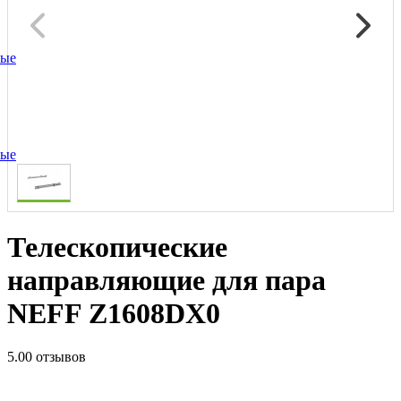
ные
ные
Телескопические
направляющие для пара
NEFF Z1608DX0
5.0
0 отзывов