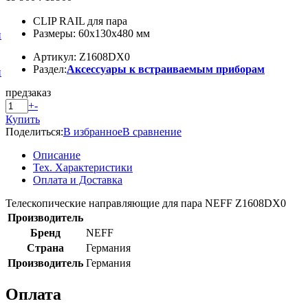
CLIP RAIL для пара
Размеры: 60x130x480 мм
и
Артикул: Z1608DX0
Раздел:
Аксессуары к встраиваемым приборам
и
предзаказ
+
-
Купить
Поделиться:
В избранное
В сравнение
Описание
Тех. Характеристики
Оплата и Доставка
Телескопические направляющие для пара NEFF Z1608DX0
Производитель
Бренд
NEFF
Страна
Германия
Производитель
Германия
Оплата