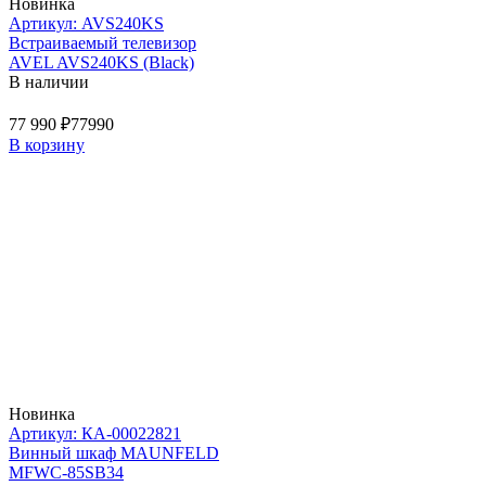
Новинка
Артикул: AVS240KS
Встраиваемый телевизор
AVEL AVS240KS (Black)
В наличии
77 990 ₽
77990
В корзину
Новинка
Артикул: КА-00022821
Винный шкаф MAUNFELD
MFWC-85SB34