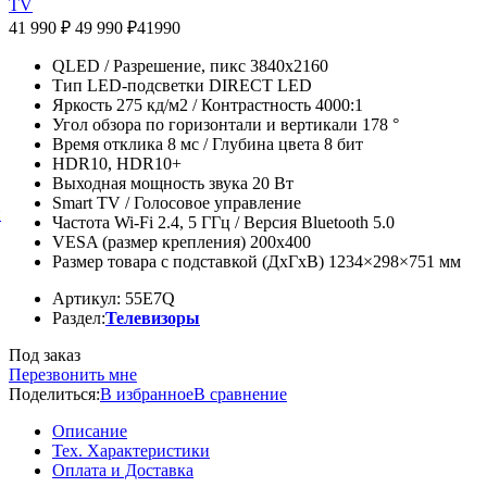
TV
41 990 ₽
49 990 ₽
41990
QLED / Разрешение, пикс 3840x2160
Тип LED-подсветки DIRECT LED
Яркость 275 кд/м2 / Контрастность 4000:1
Угол обзора по горизонтали и вертикали 178 °
Время отклика 8 мс / Глубина цвета 8 бит
HDR10, HDR10+
Выходная мощность звука 20 Вт
Smart TV / Голосовое управление
й
Частота Wi-Fi 2.4, 5 ГГц / Версия Bluetooth 5.0
VESA (размер крепления) 200x400
Размер товара с подставкой (ДxГxВ) 1234×298×751 мм
Артикул: 55E7Q
Раздел:
Телевизоры
Под заказ
Перезвонить мне
Поделиться:
В избранное
В сравнение
Описание
Тех. Характеристики
Оплата и Доставка