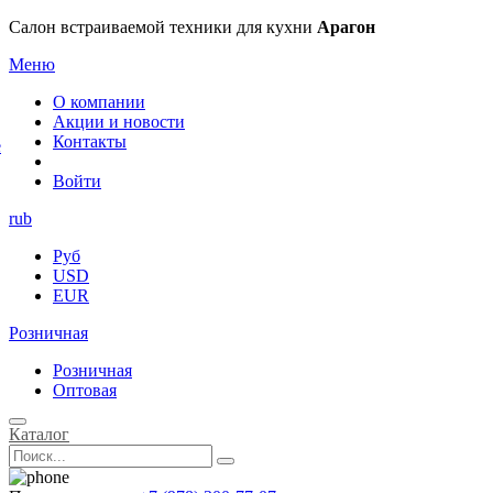
×
Салон встраиваемой техники для кухни
Арагон
Меню
О компании
Акции и новости
Контакты
е
Войти
rub
Руб
USD
EUR
Розничная
Розничная
Оптовая
Каталог