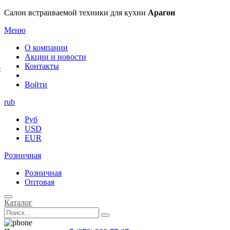
×
Салон встраиваемой техники для кухни
Арагон
Меню
О компании
Акции и новости
Контакты
е
Войти
rub
Руб
USD
EUR
Розничная
Розничная
Оптовая
Каталог