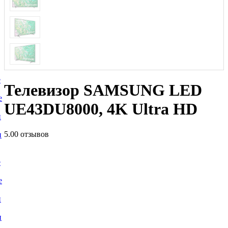
е
Телевизор SAMSUNG LED
е
UE43DU8000, 4K Ultra HD
и
5.0
0 отзывов
и
е
е
и
и