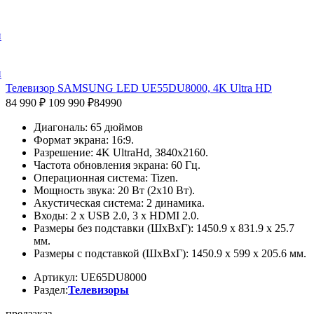
и
и
Телевизор SAMSUNG LED UE55DU8000, 4K Ultra HD
84 990 ₽
109 990 ₽
84990
Диагональ: 65 дюймов
Формат экрана: 16:9.
Разрешение: 4K UltraHd, 3840х2160.
Частота обновления экрана: 60 Гц.
Операционная система: Tizen.
Мощность звука: 20 Вт (2х10 Вт).
Акустическая система: 2 динамика.
Входы: 2 x USB 2.0, 3 x HDMI 2.0.
Размеры без подставки (ШxВxГ): 1450.9 x 831.9 x 25.7
мм.
Размеры с подставкой (ШxВxГ): 1450.9 x 599 x 205.6 мм.
Артикул: UE65DU8000
Раздел:
Телевизоры
предзаказ