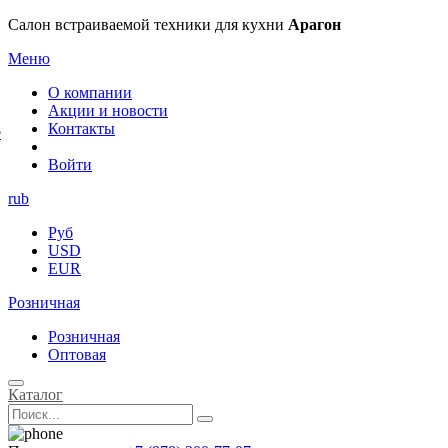
×
Салон встраиваемой техники для кухни
Арагон
Меню
О компании
Акции и новости
Контакты
е
Войти
rub
Руб
USD
EUR
Розничная
Розничная
Оптовая
Каталог