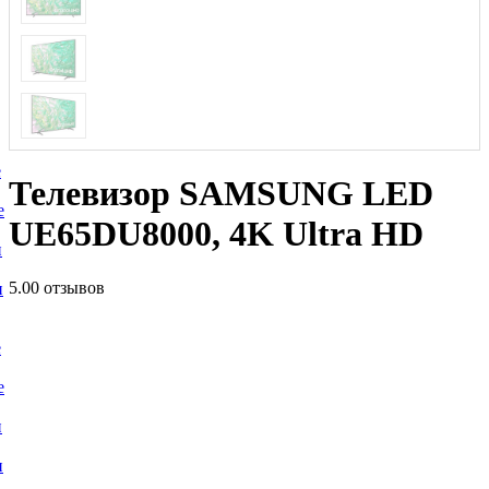
е
Телевизор SAMSUNG LED
е
UE65DU8000, 4K Ultra HD
и
5.0
0 отзывов
и
е
е
и
и