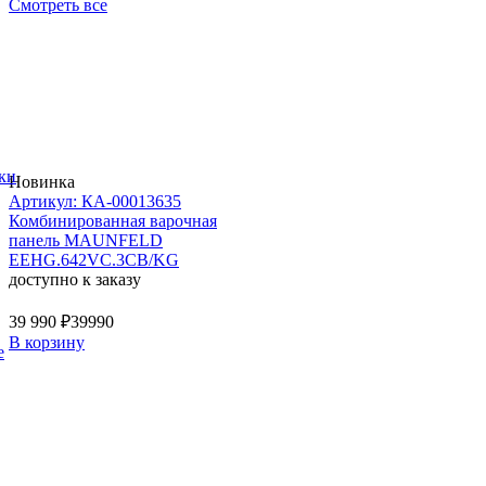
Смотреть все
ки
Новинка
Артикул: КА-00013635
Комбинированная варочная
панель MAUNFELD
EEHG.642VC.3CB/KG
доступно к заказу
39 990 ₽
39990
В корзину
е