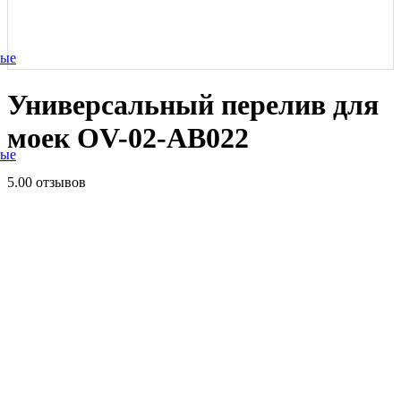
ные
Универсальный перелив для
моек OV-02-AB022
ные
5.0
0 отзывов