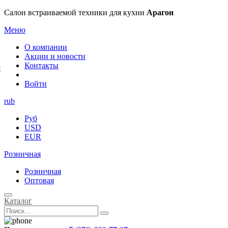
×
Салон встраиваемой техники для кухни
Арагон
Меню
О компании
Акции и новости
Контакты
е
Войти
rub
Руб
USD
EUR
Розничная
Розничная
Оптовая
Каталог