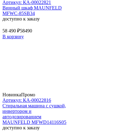
Артикул: КА-00022821
Винный шкаф MAUNFELD
MFWC-85SB34
доступно к заказу
58 490 ₽
58490
В корзину
Новинка
Промо
Артикул: КА-00022816
Стиральная машина c сушкой,
инвертором и
автодозированием
MAUNFELD MFWD14116S05
доступно к заказу