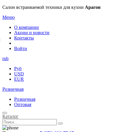
×
Салон встраиваемой техники для кухни
Арагон
Меню
О компании
Акции и новости
Контакты
е
Войти
rub
Руб
USD
EUR
Розничная
Розничная
Оптовая
Каталог