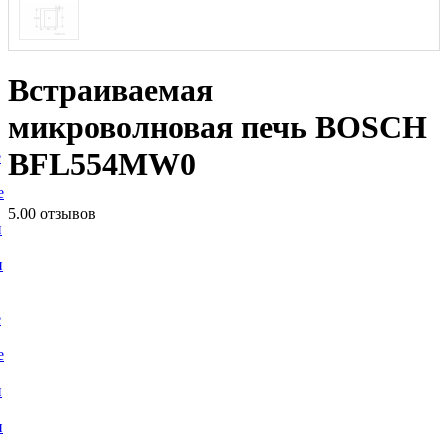
Встраиваемая
микроволновая печь BOSCH
BFL554MW0
е
е
5.0
0 отзывов
и
и
е
е
и
и