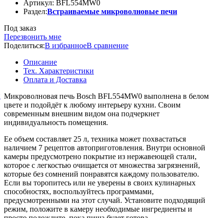
Артикул: BFL554MW0
Раздел:
Встраиваемые микроволновые печи
Под заказ
Перезвонить мне
Поделиться:
В избранное
В сравнение
Описание
Тех. Характеристики
Оплата и Доставка
й
Микроволновая печь Bosch BFL554MW0 выполнена в белом
цвете и подойдёт к любому интерьеру кухни. Своим
современным внешним видом она подчеркнет
индивидуальность помещения.
Ее объем составляет 25 л, техника может похвастаться
наличием 7 рецептов автоприготовления. Внутри основной
камеры предусмотрено покрытие из нержавеющей стали,
которое с легкостью очищается от множества загрязнений,
которые без сомнений понравятся каждому пользователю.
Если вы торопитесь или не уверены в своих кулинарных
способностях, воспользуйтесь программами,
предусмотренными на этот случай. Установите подходящий
режим, положите в камеру необходимые ингредиенты и
просто подождите, пока пища будет готова.