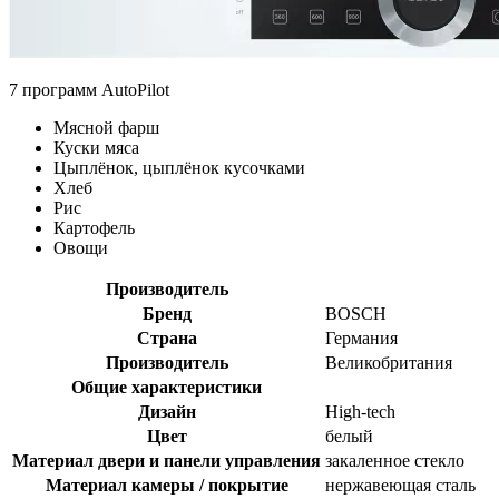
7 программ AutoPilot
Мясной фарш
Куски мяса
Цыплёнок, цыплёнок кусочками
Хлеб
Рис
Картофель
Овощи
Производитель
Бренд
BOSCH
Страна
Германия
Производитель
Великобритания
Общие характеристики
Дизайн
High-tech
Цвет
белый
Материал двери и панели управления
закаленное стекло
Материал камеры / покрытие
нержавеющая сталь