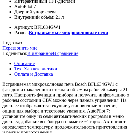
Интерактивный TFT-дисплей
AutoPilot 7
Дверной упор: слева
Внутренний объём: 21 л
Артикул: BFL634GW1
Раздел:
Встраиваемые микроволновые печи
Под заказ
Перезвонить мне
Поделиться:
В избранное
В сравнение
й
Описание
Тех. Характеристики
Оплата и Доставка
Встраиваемая микроволновая печь Bosch BFL634GW1 с
фасадом из закаленного стекла и объемом рабочей камеры 21
литр. Настроить функции прибора и получить информацию о
рабочем состоянии СВЧ можно через панель управления. На
дисплее отображаются текущие установочные значения,
опции для выбора и текстовые указания. AutoPilot 7:
установите одну из семи автоматических программ в меню
дисплея, добавьте вес блюда и нажмите «Старт». Автопилот
определяет: температуру, продолжительность приготовления
и режим приготовления.