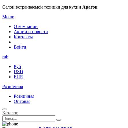
×
Салон встраиваемой техники для кухни
Арагон
Меню
О компании
Акции и новости
Контакты
е
Войти
rub
Руб
USD
EUR
Розничная
Розничная
Оптовая
Каталог