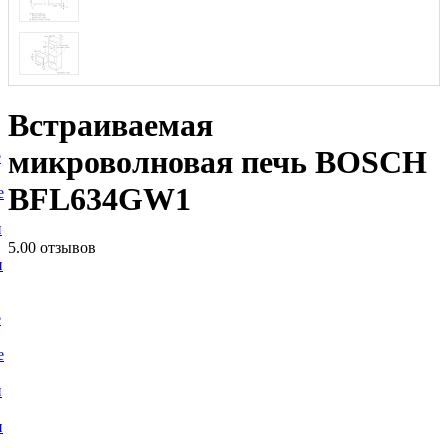
Встраиваемая
микроволновая печь BOSCH
е
BFL634GW1
е
и
5.0
0 отзывов
и
е
е
и
и