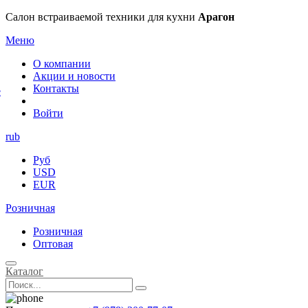
×
Салон встраиваемой техники для кухни
Арагон
Меню
О компании
Акции и новости
Контакты
е
Войти
rub
Руб
USD
EUR
Розничная
Розничная
Оптовая
Каталог