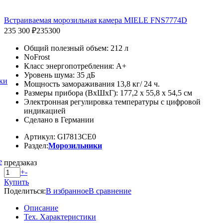
Встраиваемая морозильная камера MIELE FNS7774D
235 300 ₽
235300
Общий полезный объем: 212 л
NoFrost
Класс энергопотребления: A+
Уровень шума: 35 дБ
ки
Мощность замораживания 13,8 кг/ 24 ч.
Размеры прибора (ВхШхГ): 177,2 x 55,8 x 54,5 см
Электронная регулировка температуры с цифровой
индикацией
Сделано в Германии
Артикул: GI7813CE0
Раздел:
Морозильники
е
предзаказ
+
-
Купить
Поделиться:
В избранное
В сравнение
Описание
Тех. Характеристики