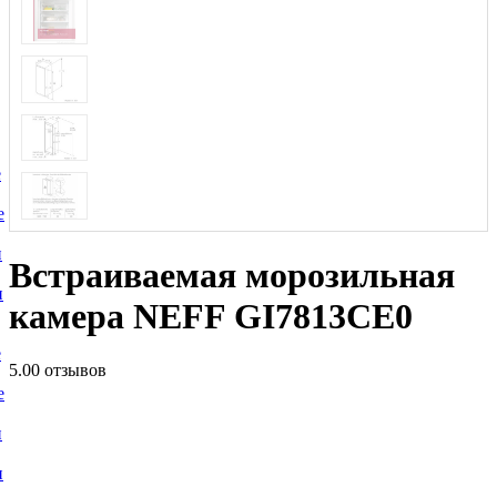
е
е
и
Встраиваемая морозильная
и
камера NEFF GI7813CE0
е
5.0
0 отзывов
е
и
и