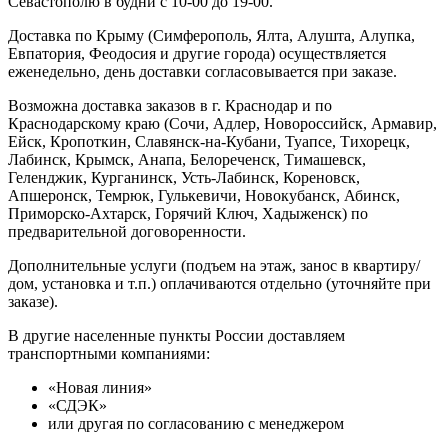
Севастополю в будни с 10-00 до 19-00.
Доставка по Крыму (Симферополь, Ялта, Алушта, Алупка,
Евпатория, Феодосия и другие города) осуществляется
еженедельно, день доставки согласовывается при заказе.
Возможна доставка заказов в г. Краснодар и по
Краснодарскому краю (Сочи, Адлер, Новороссийск, Армавир,
Ейск, Кропоткин, Славянск-на-Кубани, Туапсе, Тихорецк,
Лабинск, Крымск, Анапа, Белореченск, Тимашевск,
Геленджик, Курганинск, Усть-Лабинск, Кореновск,
Апшеронск, Темрюк, Гулькевичи, Новокубанск, Абинск,
Приморско-Ахтарск, Горячий Ключ, Хадыженск) по
предварительной договоренности.
Дополнительные услуги (подъем на этаж, занос в квартиру/
дом, установка и т.п.) оплачиваются отдельно (уточняйте при
заказе).
В другие населенные пункты России доставляем
транспортными компаниями:
«Новая линия»
«СДЭК»
или другая по согласованию с менеджером