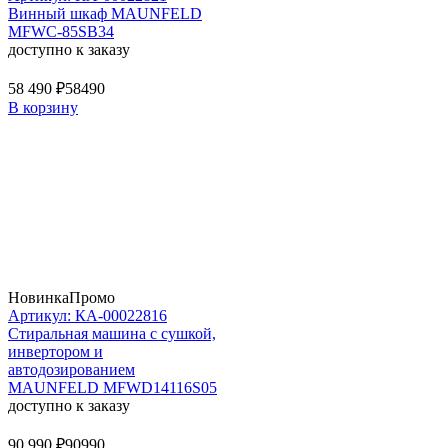
Винный шкаф MAUNFELD
MFWC-85SB34
доступно к заказу
58 490 ₽
58490
В корзину
Новинка
Промо
Артикул: КА-00022816
Стиральная машина c сушкой,
инвертором и
автодозированием
MAUNFELD MFWD14116S05
доступно к заказу
90 990 ₽
90990