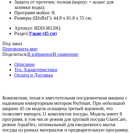
Защита от протечек:
полная (корпус + шланг для
заливки воды);
Программ мойки:
8;
Размеры (ШxВxГ):
44.8 x 81.8 x 55 см;
Артикул: BDIS38120Q
Раздел:
Узкие (45 см)
Под заказ
Перезвонить мне
Поделиться:
В избранное
В сравнение
й
Описание
Тех. Характеристики
Оплата и Доставка
Компактная, тихая и вместительная посудомоечная машина с
надежным инверторным мотором ProSmart. При небольшой
ширине 45 см модель оснащена третьей корзиной, что
позволяет вмещать 11 комплектов посуды. Модель имеет 8
программ, в том числе режим для хрупкой посуды GlassCare,
режим AquaFlex, оптимальный для ежедневного мытья
посуды из разных материалов и предварительную программу,