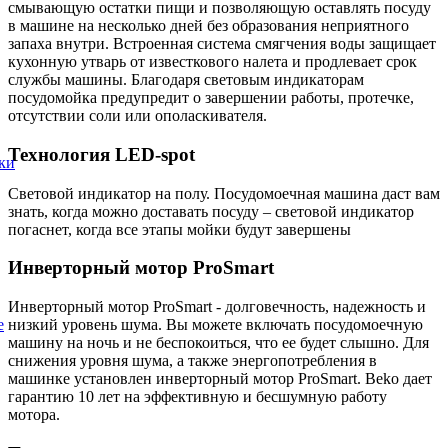
смывающую остатки пищи и позволяющую оставлять посуду
в машине на несколько дней без образования неприятного
запаха внутри. Встроенная система смягчения воды защищает
кухонную утварь от известкового налета и продлевает срок
службы машины. Благодаря световым индикаторам
посудомойка предупредит о завершении работы, протечке,
отсутствии соли или ополаскивателя.
Технология LED-spot
ки
Световой индикатор на полу. Посудомоечная машина даст вам
знать, когда можно доставать посуду – световой индикатор
погаснет, когда все этапы мойки будут завершены
Инверторный мотор ProSmart
Инверторный мотор ProSmart - долговечность, надежность и
е
низкий уровень шума. Вы можете включать посудомоечную
машину на ночь и не беспокоиться, что ее будет слышно. Для
снижения уровня шума, а также энергопотребления в
машинке установлен инверторный мотор ProSmart. Beko дает
гарантию 10 лет на эффективную и бесшумную работу
мотора.