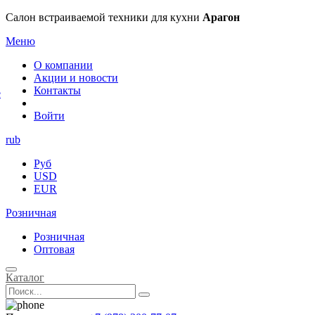
×
Салон встраиваемой техники для кухни
Арагон
Меню
О компании
Акции и новости
Контакты
е
Войти
rub
Руб
USD
EUR
Розничная
Розничная
Оптовая
Каталог