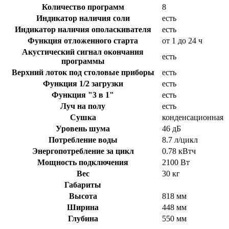
Количество программ
8
Индикатор наличия соли
есть
Индикатор наличия ополаскивателя
есть
Функция отложенного старта
от 1 до 24 ч
Акустический сигнал окончания
есть
программы
Верхний лоток под столовые приборы
есть
Функция 1/2 загрузки
есть
Функция "3 в 1"
есть
Луч на полу
есть
Сушка
конденсационная
Уровень шума
46 дБ
Потребление воды
8.7 л/цикл
Энергопотребление за цикл
0.78 кВтч
Мощность подключения
2100 Вт
Вес
30 кг
Габариты
Высота
818 мм
Ширина
448 мм
Глубина
550 мм