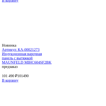
В корзину
Новинка
Артикул: КА-00021273
Индукционная варочная
панель с вытяжкой
MAUNFELD MIHC604SF2BK
предзаказ
101 490 ₽
101490
В корзину