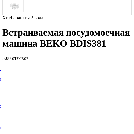
Хит
Гарантия 2 года
Встраиваемая посудомоечная
машина BEKO BDIS381
е
е
5.0
0 отзывов
и
и
е
е
и
и