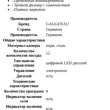
- Проточный водонагреватель
- Тройной фильтр с самоочисткой
- Плавное закрытие
Производитель
Бренд
GAGGENAU
Страна
Германия
Производитель
Германия
Общие характеристики
Материал камеры
нерж. сталь
Количество
12
комплектов посуды
Тип панели
цифровой LED дисплей
управления
Управление
электронное
Дисплей
есть
Технические
характеристики
Количество программ
8
Индикатор наличия
есть
соли
Индикатор наличия
есть