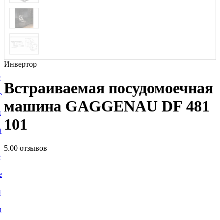
Инвертор
е
Встраиваемая посудомоечная
е
машина GAGGENAU DF 481
и
101
и
5.0
0 отзывов
е
е
и
и