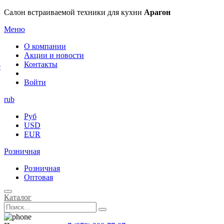
×
Салон встраиваемой техники для кухни
Арагон
Меню
О компании
Акции и новости
Контакты
е
Войти
rub
Руб
USD
EUR
Розничная
Розничная
Оптовая
Каталог