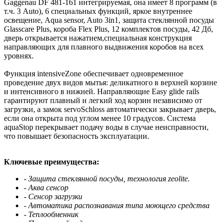
Gaggenau DF 481-161 интегрируемая, она имеет 8 программ (в
т.ч. 3 Auto), 6 специальных функций, яркое внутреннее
освещение, Aqua sensor, Auto 3in1, защита стеклянной посуды
Glasscare Plus, короба Flex Plus, 12 комплектов посуды, 42 Дб,
дверь открывается нажатием,специальная конструкция
направляющих для плавного выдвижения коробов на всех
уровнях.
Функция intensiveZone обеспечивает одновременное
проведение двух видов мытья: деликатного в верхней корзине
и интенсивного в нижней. Направляющие Easy glide rails
гарантируют плавный и легкий ход корзин независимо от
загрузки, а замок servoSchloss автоматически закрывает дверь,
если она открыта под углом менее 10 градусов. Система
aquaStop перекрывает подачу воды в случае неисправности,
что повышает безопасность эксплуатации.
Ключевые преимущества:
- Защита стеклянной посуды, технология zeolite.
- Аква сенсор
- Сенсор загрузки
- Автоматика распознавания типа моющего средства
- Теплообменник