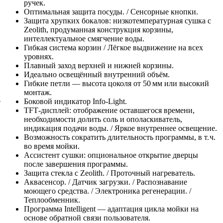
ручек.
Оптимальная защита посуды. / Сенсорные кнопки.
Защита хрупких бокалов: низкотемпературная сушка с
Zeolith, продуманная конструкция корзины,
интеллектуальное смягчение воды.
Гибкая система корзин / Лёгкое выдвижение на всех
уровнях.
Плавный заход верхней и нижней корзины.
Идеально освещённый внутренний объём.
Гибкие петли — высота цоколя от 50 мм или высокий
монтаж.
й
Боковой индикатор Info‑Light.
TFT‑дисплей: отображение оставшегося времени,
необходимости долить соль и ополаскиватель,
индикация подачи воды. / Яркое внутреннее освещение.
Возможность сократить длительность программы, в т. ч.
во время мойки.
Ассистент сушки: опциональное открытие дверцы
после завершения программы.
Защита стекла с Zeolith. / Проточный нагреватель.
Аквасенсор. / Датчик загрузки. / Распознавание
моющего средства. / Электроника регенерации. /
Теплообменник.
Программа Intelligent — адаптация цикла мойки на
основе обратной связи пользователя.