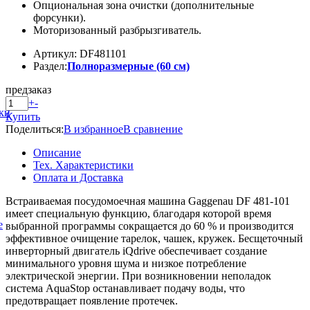
Опциональная зона очистки (дополнительные
форсунки).
Моторизованный разбрызгиватель.
Артикул: DF481101
Раздел:
Полноразмерные (60 см)
предзаказ
+
-
ки
Купить
Поделиться:
В избранное
В сравнение
Описание
Тех. Характеристики
Оплата и Доставка
Встраиваемая посудомоечная машина Gaggenau DF 481-101
имеет специальную функцию, благодаря которой время
е
выбранной программы сокращается до 60 % и производится
эффективное очищение тарелок, чашек, кружек. Бесщеточный
инверторный двигатель iQdrive обеспечивает создание
минимального уровня шума и низкое потребление
электрической энергии. При возникновении неполадок
система AquaStop останавливает подачу воды, что
предотвращает появление протечек.