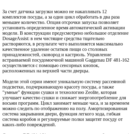
За счет датчика загрузки можно не накапливать 12
комплектов посуды, а за один цикл обработать в два раза
меньшее количество. Опция отсрочки запуска позволяет
установить определенное время автоматической активации
модели. В конструкции предусмотрено небольшое отделение
DosageAssist: в нем чистящие средства тщательно
растворяются, в результате чего выполняется максимально
качественное удаление остатков пищи со столовых
принадлежностей, сковород и кастрюль. Управление
встраиваемой посудомоечной машиной Gaggenau DF 481-162
осуществляется с помощью сенсорных кнопок,
расположенных на верхней части дверцы.
Модели этой серии имеют уникальную систему рассеянной
подсветки, подчеркивающую красоту посуды, а также
"умные" функции сушки и технологию Zeolite, которая
улучшает качество сушки и снижает энергопотребление для
восьми программ. Цикл занимает меньше часа, и за временем
можно следить по отображению на полу. Амортизированная
система закрывания двери, функция легкого хода, гибкая
система коробов и регулируемые полки защитят посуду от
каких-либо повреждений.