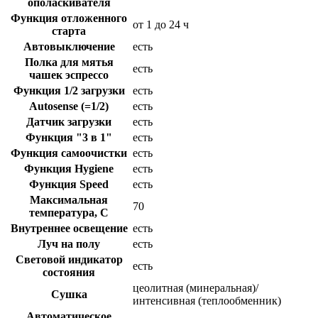
ополаскивателя
Функция отложенного
от 1 до 24 ч
старта
Автовыключение
есть
Полка для мятья
есть
чашек эспрессо
Функция 1/2 загрузки
есть
Autosense (=1/2)
есть
Датчик загрузки
есть
Функция "3 в 1"
есть
Функция самоочистки
есть
Функция Hygiene
есть
Функция Speed
есть
Максимальная
70
температура, С
Внутреннее освещение
есть
Луч на полу
есть
Световой индикатор
есть
состояния
цеолитная (минеральная)/
Сушка
интенсивная (теплообменник)
Автоматическое