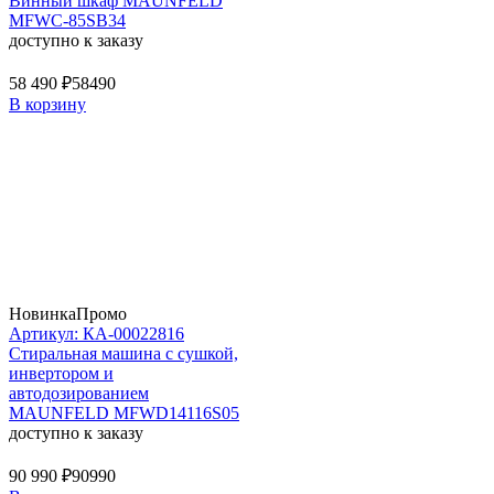
Винный шкаф MAUNFELD
MFWC-85SB34
доступно к заказу
58 490 ₽
58490
В корзину
Новинка
Промо
Артикул: КА-00022816
Стиральная машина c сушкой,
инвертором и
автодозированием
MAUNFELD MFWD14116S05
доступно к заказу
90 990 ₽
90990