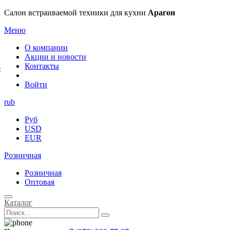
×
Салон встраиваемой техники для кухни
Арагон
Меню
О компании
Акции и новости
Контакты
е
Войти
rub
Руб
USD
EUR
Розничная
Розничная
Оптовая
Каталог