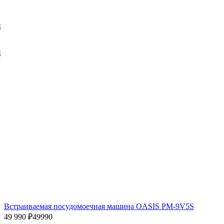
и
и
Встраиваемая посудомоечная машина OASIS PM-9V5S
49 990 ₽
49990