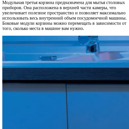
Модульная третья корзина предназначена для мытья столовых
приборов. Она расположена в верхней части камеры, что
увеличивает полезное пространство и позволяет максимально
использовать весь внутренний объем посудомоечной машины.
Боковые модули корзины можно перемещать в зависимости от
того, сколько места в машине вам нужно.