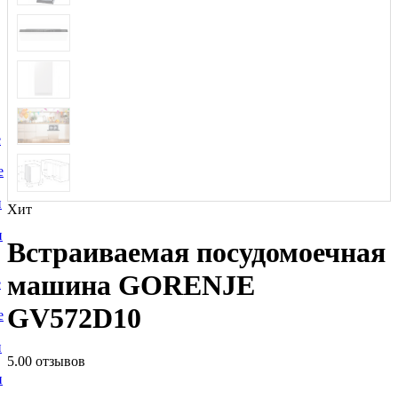
е
е
и
Хит
и
Встраиваемая посудомоечная
машина GORENJE
е
GV572D10
е
и
5.0
0 отзывов
и