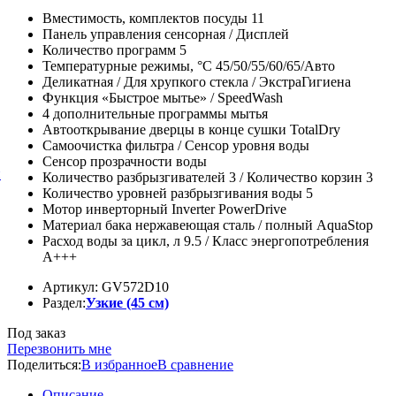
Вместимость, комплектов посуды 11
Панель управления сенсорная / Дисплей
Количество программ 5
Температурные режимы, °C 45/50/55/60/65/Авто
Деликатная / Для хрупкого стекла / ЭкстраГигиена
Функция «Быстрое мытье» / SpeedWash
4 дополнительные программы мытья
Автооткрывание дверцы в конце сушки TotalDry
Самоочистка фильтра / Сенсор уровня воды
Сенсор прозрачности воды
й
Количество разбрызгивателей 3 / Количество корзин 3
Количество уровней разбрызгивания воды 5
Мотор инверторный Inverter PowerDrive
Материал бака нержавеющая сталь / полный AquaStop
Расход воды за цикл, л 9.5 / Класс энергопотребления
A+++
Артикул: GV572D10
Раздел:
Узкие (45 см)
Под заказ
Перезвонить мне
Поделиться:
В избранное
В сравнение
Описание