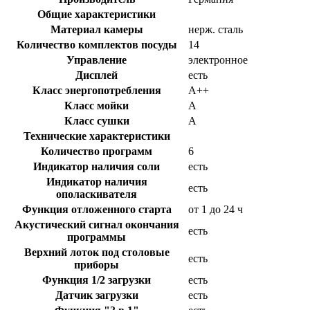
Общие характеристики
Материал камеры
нерж. сталь
Количество комплектов посуды
14
Управление
электронное
Дисплей
есть
Класс энергопотребления
A++
Класс мойки
A
Класс сушки
A
Технические характеристики
Количество программ
6
Индикатор наличия соли
есть
Индикатор наличия
есть
ополаскивателя
Функция отложенного старта
от 1 до 24 ч
Акустический сигнал окончания
есть
программы
Верхний лоток под столовые
есть
приборы
Функция 1/2 загрузки
есть
Датчик загрузки
есть