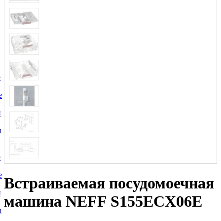
е
е
и
и
е
е
Встраиваемая посудомоечная
и
машина NEFF S155ECX06E
и