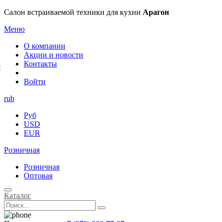
×
Салон встраиваемой техники для кухни
Арагон
Меню
О компании
Акции и новости
Контакты
е
Войти
rub
Руб
USD
EUR
Розничная
Розничная
Оптовая
Каталог