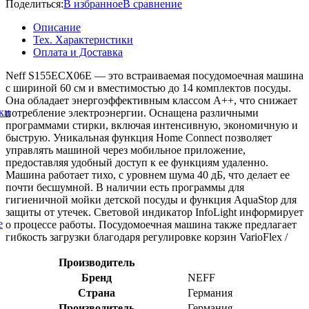
Поделиться:
В избранное
В сравнение
Описание
Тех. Характеристики
Оплата и Доставка
Neff S155ECX06E — это встраиваемая посудомоечная машина
с шириной 60 см и вместимостью до 14 комплектов посуды.
Она обладает энергоэффективным классом A++, что снижает
ки
потребление электроэнергии. Оснащена различными
программами стирки, включая интенсивную, экономичную и
быструю. Уникальная функция Home Connect позволяет
управлять машиной через мобильное приложение,
предоставляя удобный доступ к ее функциям удаленно.
Машина работает тихо, с уровнем шума 40 дБ, что делает ее
почти бесшумной. В наличии есть программы для
гигиеничной мойки детской посуды и функция AquaStop для
защиты от утечек. Световой индикатор InfoLight информирует
е
о процессе работы. Посудомоечная машина также предлагает
гибкость загрузки благодаря регулировке корзин VarioFlex /
Производитель
Бренд
NEFF
Страна
Германия
Производитель
Германия