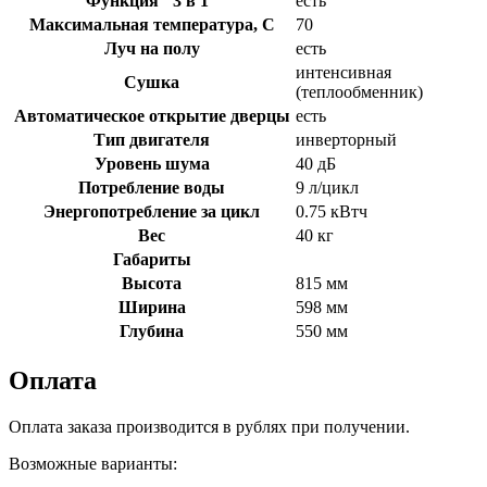
Функция "3 в 1"
есть
Максимальная температура, С
70
Луч на полу
есть
интенсивная
Сушка
(теплообменник)
Автоматическое открытие дверцы
есть
Тип двигателя
инверторный
Уровень шума
40 дБ
Потребление воды
9 л/цикл
Энергопотребление за цикл
0.75 кВтч
Вес
40 кг
Габариты
Высота
815 мм
Ширина
598 мм
Глубина
550 мм
Оплата
Оплата заказа производится в рублях при получении.
Возможные варианты: