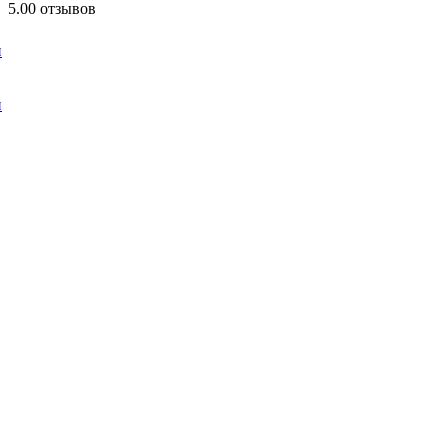
5.0
0 отзывов
и
и