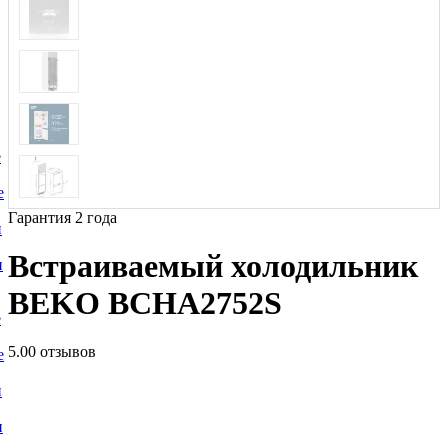
е
е
Гарантия 2 года
и
Встраиваемый холодильник
и
BEKO BCHA2752S
е
5.0
0 отзывов
е
и
и