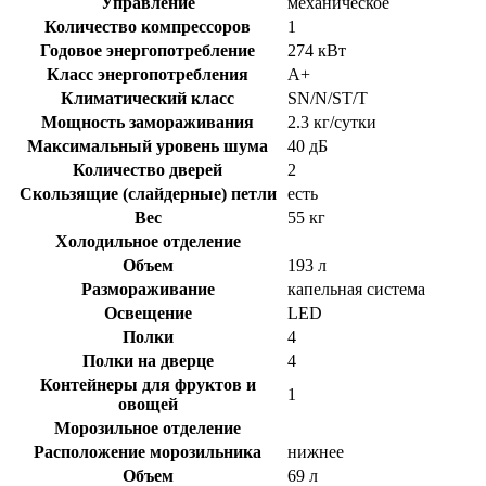
Управление
механическое
Количество компрессоров
1
Годовое энергопотребление
274 кВт
Класс энергопотребления
A+
Климатический класс
SN/N/ST/T
Мощность замораживания
2.3 кг/сутки
Максимальный уровень шума
40 дБ
Количество дверей
2
Скользящие (слайдерные) петли
есть
Вес
55 кг
Холодильное отделение
Объем
193 л
Размораживание
капельная система
Освещение
LED
Полки
4
Полки на дверце
4
Контейнеры для фруктов и
1
овощей
Морозильное отделение
Расположение морозильника
нижнее
Объем
69 л