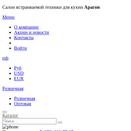
×
Салон встраиваемой техники для кухни
Арагон
Меню
О компании
Акции и новости
Контакты
е
Войти
rub
Руб
USD
EUR
Розничная
Розничная
Оптовая
Каталог