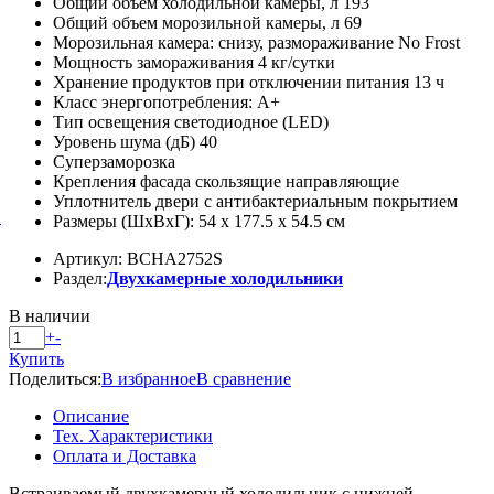
Общий объем холодильной камеры, л 193
Общий объем морозильной камеры, л 69
Морозильная камера: снизу, размораживание No Frost
Мощность замораживания 4 кг/сутки
Хранение продуктов при отключении питания 13 ч
Класс энергопотребления: A+
Тип освещения светодиодное (LED)
Уровень шума (дБ) 40
Суперзаморозка
Крепления фасада скользящие направляющие
Уплотнитель двери с антибактериальным покрытием
й
Размеры (ШхВхГ): 54 х 177.5 х 54.5 см
Артикул: BCHA2752S
Раздел:
Двухкамерные холодильники
В наличии
+
-
Купить
Поделиться:
В избранное
В сравнение
Описание
Тех. Характеристики
Оплата и Доставка
Встраиваемый двухкамерный холодильник с нижней