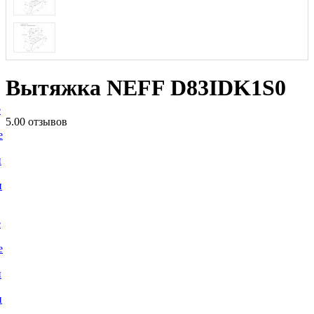
Вытяжка NEFF D83IDK1S0
е
5.0
0 отзывов
е
и
и
е
е
и
и