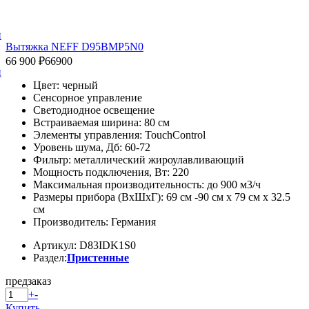
и
Вытяжка NEFF D95BMP5N0
66 900 ₽
66900
и
Цвет: черный
Сенсорное управление
Светодиодное освещение
Встраиваемая ширина: 80 см
Элементы управления: TouchControl
Уровень шума, Дб: 60-72
Фильтр: металлический жироулавливающий
Мощность подключения, Вт: 220
Максимальная производительность: до 900 м3/ч
Размеры прибора (ВxШxГ): 69 см -90 см x 79 см x 32.5
см
Производитель: Германия
Артикул: D83IDK1S0
Раздел:
Пристенные
предзаказ
+
-
Купить