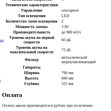
Технические характеристики
Управление
сенсорное
Тип освещения
LED
Количество ламп освещения
2
Мощность лампы
3 Вт
Производительность
до 900 м3/ч
Уровень шума на первой
60 дБ
ки
скорости
Уровень шума на
72 дБ
максимальной скорости
металлический
Фильтр
жироулавливающий
Габариты
Ширина
790 мм
Высота
690 мм
е
Глубина
325 мм
Оплата
Оплата заказа производится в рублях при получении.