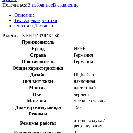
Поделиться:
В избранное
В сравнение
Описание
Тех. Характеристики
Оплата и Доставка
Вытяжка NEFF D83IDK1S0
Производитель
Бренд
NEFF
Страна
Германия
й
Производитель
Германия
Общие характеристики
Дизайн
High-Tech
Вид вытяжки
наклонная
Mонтаж
настенный
Цвет
черный
Материал
металл / стекло
Диаметр воздуховода
150
Режимы
отвод воздуха /
Режимы работы
рециркуляция
Количество скоростей
3