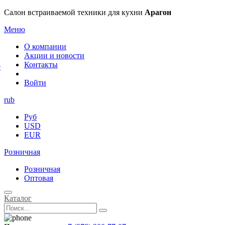
×
Салон встраиваемой техники для кухни
Арагон
Меню
О компании
Акции и новости
Контакты
е
Войти
rub
Руб
USD
EUR
Розничная
Розничная
Оптовая
Каталог