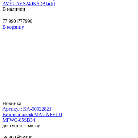
AVEL AVS240KS (Black)
В наличии
77 990 ₽
77990
В корзину
Новинка
Артикул: КА-00022821
Винный шкаф MAUNFELD
MFWC-85SB34
доступно к заказу
58 490 ₽
58490