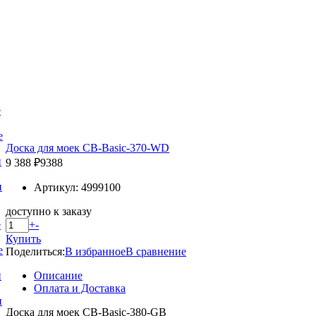
е
е
Доска для моек CB-Basic-370-WD
и
9 388 ₽
9388
и
Артикул: 4999100
доступно к заказу
+
-
е
Купить
е
Поделиться:
В избранное
В сравнение
Описание
и
Оплата и Доставка
и
Доска для моек CB-Basic-380-GB