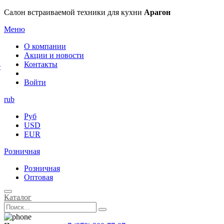
×
Салон встраиваемой техники для кухни
Арагон
Меню
О компании
Акции и новости
Контакты
е
Войти
rub
Руб
USD
EUR
Розничная
Розничная
Оптовая
Каталог