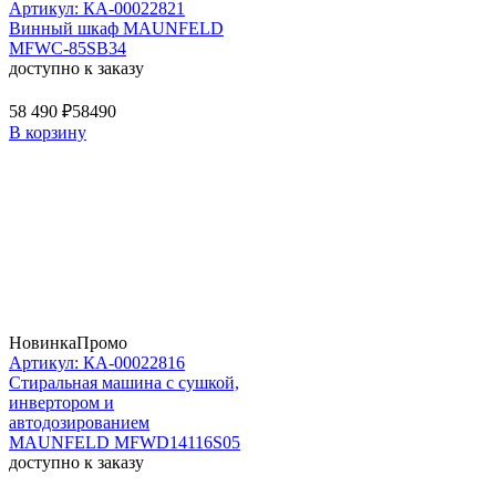
Артикул: КА-00022821
Винный шкаф MAUNFELD
MFWC-85SB34
доступно к заказу
58 490 ₽
58490
В корзину
Новинка
Промо
Артикул: КА-00022816
Стиральная машина c сушкой,
инвертором и
автодозированием
MAUNFELD MFWD14116S05
доступно к заказу