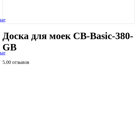
ные
Доска для моек CB-Basic-380-
GB
ные
5.0
0 отзывов