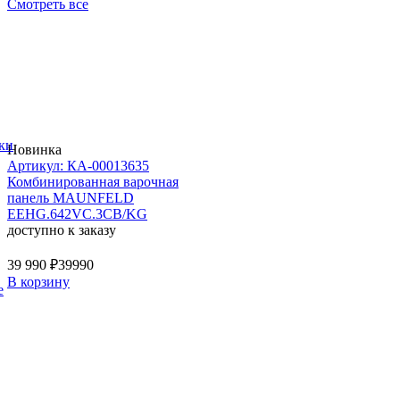
Смотреть все
ки
Новинка
Артикул: КА-00013635
Комбинированная варочная
панель MAUNFELD
EEHG.642VC.3CB/KG
доступно к заказу
39 990 ₽
39990
В корзину
е