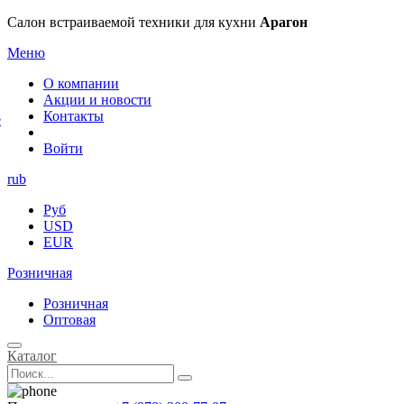
×
Салон встраиваемой техники для кухни
Арагон
Меню
О компании
Акции и новости
Контакты
е
Войти
rub
Руб
USD
EUR
Розничная
Розничная
Оптовая
Каталог