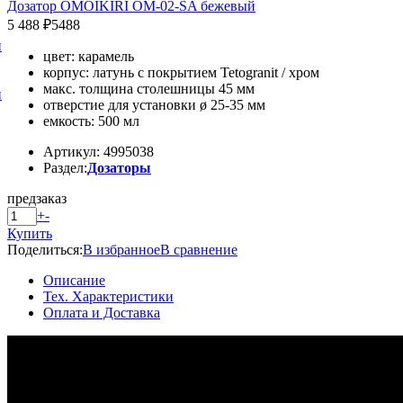
Дозатор OMOIKIRI OM-02-SA бежевый
5 488 ₽
5488
и
цвет: карамель
корпус: латунь с покрытием Tetogranit / хром
макс. толщина столешницы 45 мм
и
отверстие для установки ø 25-35 мм
емкость: 500 мл
Артикул: 4995038
Раздел:
Дозаторы
предзаказ
+
-
Купить
Поделиться:
В избранное
В сравнение
Описание
Тех. Характеристики
Оплата и Доставка