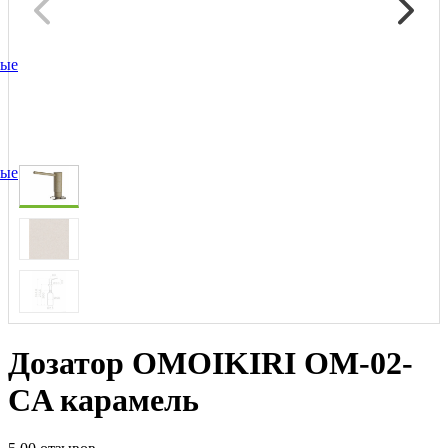
ные
ные
Дозатор OMOIKIRI OM-02-
CA карамель