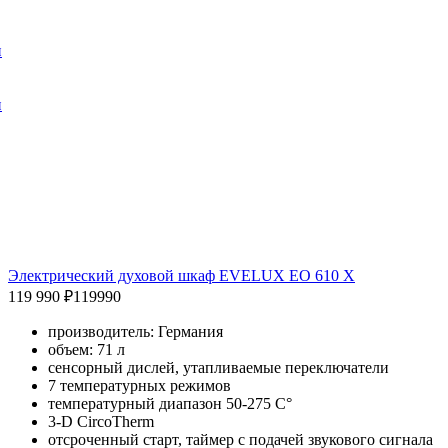
и
и
Электрический духовой шкаф EVELUX EO 610 X
119 990 ₽
119990
производитель: Германия
объем: 71 л
сенсорный дислей, утапливаемые переключатели
7 температурных режимов
температурный диапазон 50-275 C°
3-D CircoTherm
отсроченный старт, таймер с подачей звукового сигнала