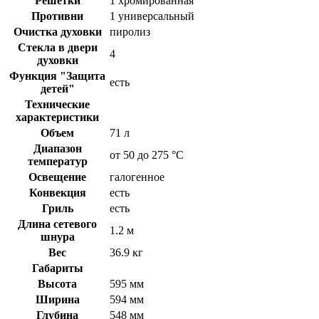
Решетки
1 хромированная
Противни
1 универсальный
Очистка духовки
пиролиз
Стекла в двери
4
духовки
Функция "Защита
есть
детей"
Технические
характеристики
Объем
71 л
Диапазон
от 50 до 275 °C
температур
Освещение
галогенное
Конвекция
есть
Гриль
есть
Длина сетевого
1.2 м
шнура
Вес
36.9 кг
Габариты
Высота
595 мм
Ширина
594 мм
Глубина
548 мм