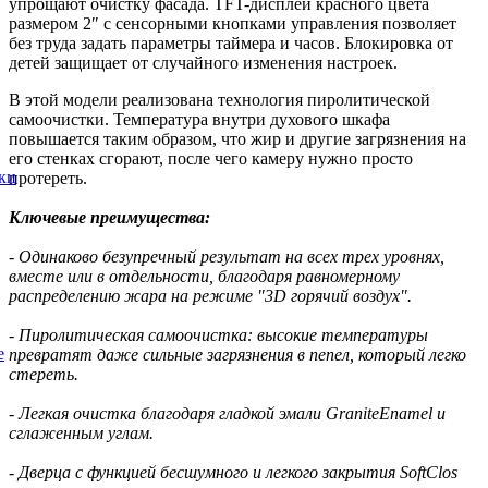
упрощают очистку фасада. TFT-дисплей красного цвета
размером 2″ с сенсорными кнопками управления позволяет
без труда задать параметры таймера и часов. Блокировка от
детей защищает от случайного изменения настроек.
В этой модели реализована технология пиролитической
самоочистки. Температура внутри духового шкафа
повышается таким образом, что жир и другие загрязнения на
его стенках сгорают, после чего камеру нужно просто
ки
протереть.
Ключевые преимущества:
- Одинаково безупречный результат на всех трех уровнях,
вместе или в отдельности, благодаря равномерному
распределению жара на режиме "3D горячий воздух".
- Пиролитическая самоочистка: высокие температуры
е
превратят даже сильные загрязнения в пепел, который легко
стереть.
- Легкая очистка благодаря гладкой эмали GraniteEnamel и
сглаженным углам.
- Дверца с функцией бесшумного и легкого закрытия SoftClos