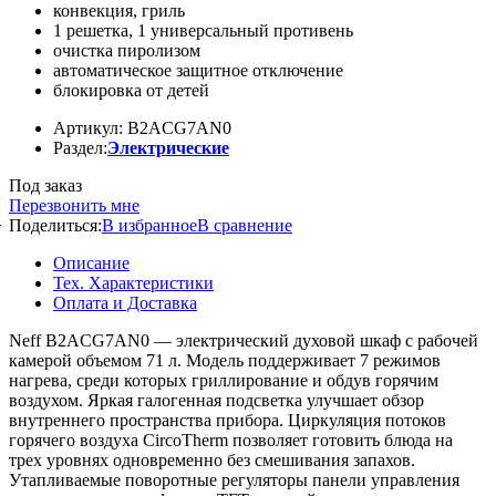
конвекция, гриль
1 решетка, 1 универсальный противень
очистка пиролизом
автоматическое защитное отключение
блокировка от детей
Артикул: B2ACG7AN0
Раздел:
Электрические
Под заказ
Перезвонить мне
й
Поделиться:
В избранное
В сравнение
Описание
Тех. Характеристики
Оплата и Доставка
Neff B2ACG7AN0 — электрический духовой шкаф с рабочей
камерой объемом 71 л. Модель поддерживает 7 режимов
нагрева, среди которых гриллирование и обдув горячим
воздухом. Яркая галогенная подсветка улучшает обзор
внутреннего пространства прибора. Циркуляция потоков
горячего воздуха CircoTherm позволяет готовить блюда на
трех уровнях одновременно без смешивания запахов.
Утапливаемые поворотные регуляторы панели управления