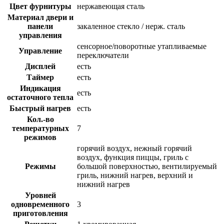
Цвет фурнитуры
нержавеющая сталь
Материал двери и
панели
закаленное стекло / нерж. сталь
управления
сенсорное/поворотные утапливаемые
Управление
переключатели
Дисплей
есть
Таймер
есть
Индикация
есть
остаточного тепла
Быстрый нагрев
есть
Кол.-во
температурных
7
режимов
горячий воздух, нежный горячий
воздух, функция пиццы, гриль с
Режимы
большой поверхностью, вентилируемый
гриль, нижний нагрев, верхний и
нижний нагрев
Уровней
одновременного
3
приготовления