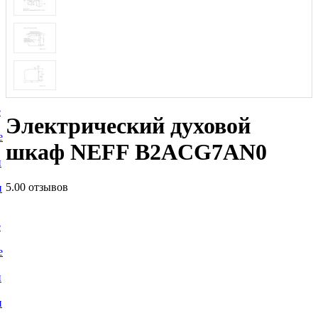
е
Электрический духовой
е
шкаф NEFF B2ACG7AN0
и
5.0
0 отзывов
и
е
е
и
и