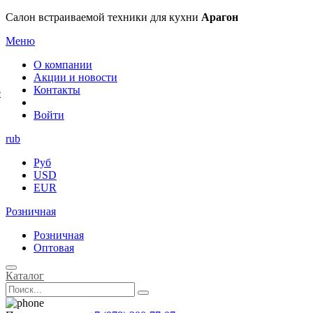
×
Салон встраиваемой техники для кухни
Арагон
Меню
О компании
Акции и новости
Контакты
е
Войти
rub
Руб
USD
EUR
Розничная
Розничная
Оптовая
Каталог