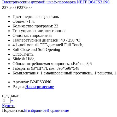
Электрический духовой шкаф-пароварка NEFF B64FS31N0
237 200 ₽
237200
Цвет: нержавеющая сталь
Объем: 71 л.
Количество программ: 22
Тип управления: электронное
Очистка: гидролизная
Температурный диапазон: 40 - 250 °C
4,1-дюймовый TFT-дисплей Full Touch,
Soft Close and Soft Opening
CircoTherm,
Slide & Hide,
Общая потребляемая мощность, кВт/час: 3,6
Габариты (В*Ш*Г), мм: 595*596*548
Комплектация: 1 эмалированный противень, 1 решетка, 1
Артикул: B24FS33N0
Раздел:
Электрические
предзаказ
+
-
Купить
Поделиться:
В избранное
В сравнение